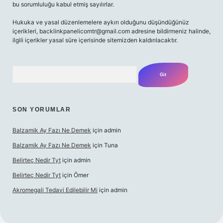
bu sorumluluğu kabul etmiş sayılırlar.
Hukuka ve yasal düzenlemelere aykırı olduğunu düşündüğünüz
içerikleri,
backlinkpanelicomtr@gmail.com
adresine bildirmeniz halinde,
ilgili içerikler yasal süre içerisinde sitemizden kaldırılacaktır.
Arama
SON YORUMLAR
Balzamik Ay Fazı Ne Demek
için
admin
Balzamik Ay Fazı Ne Demek
için
Tuna
Belirteç Nedir Tyt
için
admin
Belirteç Nedir Tyt
için
Ömer
Akromegali Tedavi Edilebilir Mi
için
admin