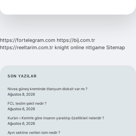
Eksikliği
Nasıl
Anlaşılır
https://fortelegram.com
https://bij.com.tr
https://reeltarim.com.tr
knight online
nttgame
Sitemap
SIDEBAR
SON YAZILAR
Nivea güneş kreminde titanyum dioksit var mı ?
Ağustos 8, 2026
FCL teslim şekli nedir ?
Ağustos 6, 2026
Kur’an-ı Kerim’e göre insanın yaratılışı özellikleri nelerdir ?
Ağustos 6, 2026
Ayın sekline verilen isim nedir ?