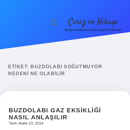
Çerez ve Hikaye
menüyü
aç
Atıştırmalıklarla dolu keyifli öneriler!
Anasayfa
Gizlilik Politikası
Yasal Uyarı
ETIKET:
BUZDOLABI SOĞUTMUYOR
NEDENI NE OLABILIR
Hakkımızda
BUZDOLABI GAZ EKSIKLIĞI
NASIL ANLAŞILIR
Tarih: Aralık 23, 2024