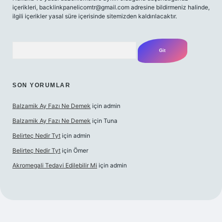
içerikleri,
backlinkpanelicomtr@gmail.com
adresine bildirmeniz halinde,
ilgili içerikler yasal süre içerisinde sitemizden kaldırılacaktır.
Arama
SON YORUMLAR
Balzamik Ay Fazı Ne Demek
için
admin
Balzamik Ay Fazı Ne Demek
için
Tuna
Belirteç Nedir Tyt
için
admin
Belirteç Nedir Tyt
için
Ömer
Akromegali Tedavi Edilebilir Mi
için
admin