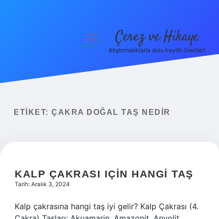
Çerez ve Hikaye
menüyü
aç
Atıştırmalıklarla dolu keyifli öneriler!
Anasayfa
Gizlilik Politikası
Yasal Uyarı
ETIKET:
ÇAKRA DOĞAL TAŞ NEDIR
Hakkımızda
KALP ÇAKRASI IÇIN HANGI TAŞ
Tarih: Aralık 3, 2024
Kalp çakrasına hangi taş iyi gelir? Kalp Çakrası (4.
Çakra) Taşları: Akuamarin, Amazonit, Anyolit,