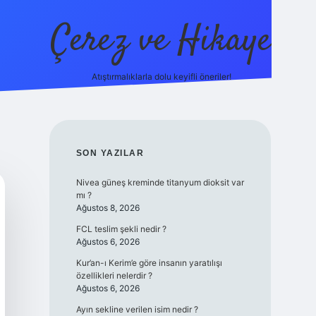
Çerez ve Hikaye
Atıştırmalıklarla dolu keyifli öneriler!
betexper
SIDEBAR
SON YAZILAR
Nivea güneş kreminde titanyum dioksit var
mı ?
Ağustos 8, 2026
FCL teslim şekli nedir ?
Ağustos 6, 2026
Kur’an-ı Kerim’e göre insanın yaratılışı
özellikleri nelerdir ?
Ağustos 6, 2026
Ayın sekline verilen isim nedir ?