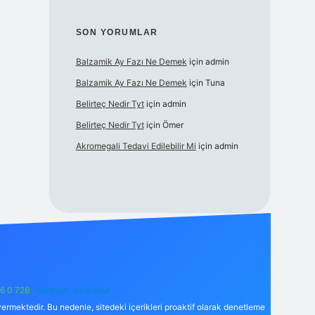
SON YORUMLAR
Balzamik Ay Fazı Ne Demek
için
admin
Balzamik Ay Fazı Ne Demek
için
Tuna
Belirteç Nedir Tyt
için
admin
Belirteç Nedir Tyt
için
Ömer
Akromegali Tedavi Edilebilir Mi
için
admin
6 0 726
Telegram: @karabul
ermektedir. Bu nedenle, sitedeki içerikleri proaktif olarak denetleme