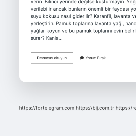
verin. Bilinci yerinde değilse kusturmayın. Y
verilebilir ancak bunların önemli bir faydası
suyu kokusu nasıl giderilir? Karanfil, lavanta v
yerleştirin. Pamuk toplarına lavanta yağı, nan
yağlar koyun ve bu pamuk toplarını evin belirli
sürer? Kanla…
Çamaşır
Devamını okuyun
Yorum Bırak
Suyu
Tadı
Nasıl
Geçer
https://fortelegram.com
https://bij.com.tr
https://r