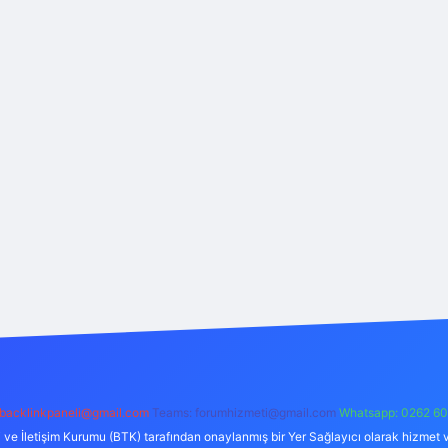
backlinkpaneli@gmail.com
Teams:
forumhizmeti@gmail.com
Whatsapp: 0262 60
i ve İletişim Kurumu (BTK) tarafından onaylanmış bir Yer Sağlayıcı olarak hizmet v