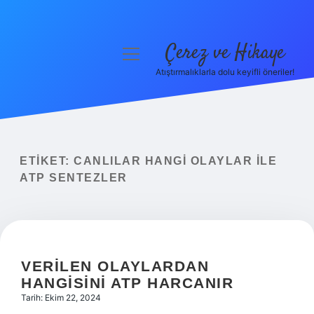
Çerez ve Hikaye
menüyü
aç
Atıştırmalıklarla dolu keyifli öneriler!
Anasayfa
Gizlilik Politikası
Yasal Uyarı
ETIKET:
CANLILAR HANGI OLAYLAR ILE
ATP SENTEZLER
Hakkımızda
VERILEN OLAYLARDAN
HANGISINI ATP HARCANIR
Tarih: Ekim 22, 2024