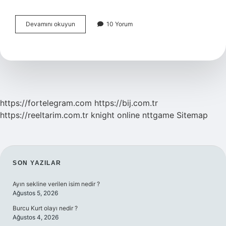
Verilen
Devamını okuyun
10 Yorum
Olaylardan
Hangisini
Atp
Harcanır
https://fortelegram.com
https://bij.com.tr
https://reeltarim.com.tr
knight online
nttgame
Sitemap
SIDEBAR
SON YAZILAR
Ayın sekline verilen isim nedir ?
Ağustos 5, 2026
Burcu Kurt olayı nedir ?
Ağustos 4, 2026