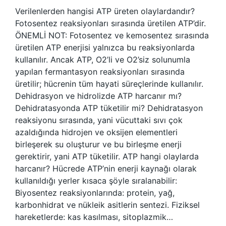
Verilenlerden hangisi ATP üreten olaylardandır?
Fotosentez reaksiyonları sırasında üretilen ATP’dir.
ÖNEMLİ NOT: Fotosentez ve kemosentez sırasında
üretilen ATP enerjisi yalnızca bu reaksiyonlarda
kullanılır. Ancak ATP, O2’li ve O2’siz solunumla
yapılan fermantasyon reaksiyonları sırasında
üretilir; hücrenin tüm hayati süreçlerinde kullanılır.
Dehidrasyon ve hidrolizde ATP harcanır mı?
Dehidratasyonda ATP tüketilir mi? Dehidratasyon
reaksiyonu sırasında, yani vücuttaki sıvı çok
azaldığında hidrojen ve oksijen elementleri
birleşerek su oluşturur ve bu birleşme enerji
gerektirir, yani ATP tüketilir. ATP hangi olaylarda
harcanır? Hücrede ATP’nin enerji kaynağı olarak
kullanıldığı yerler kısaca şöyle sıralanabilir:
Biyosentez reaksiyonlarında: protein, yağ,
karbonhidrat ve nükleik asitlerin sentezi. Fiziksel
hareketlerde: kas kasılması, sitoplazmik…