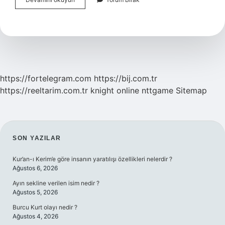
Bor
Gübresi
Ne
Işe
Yarar
https://fortelegram.com
https://bij.com.tr
https://reeltarim.com.tr
knight online
nttgame
Sitemap
SIDEBAR
SON YAZILAR
Kur’an-ı Kerim’e göre insanın yaratılışı özellikleri nelerdir ?
Ağustos 6, 2026
Ayın sekline verilen isim nedir ?
Ağustos 5, 2026
Burcu Kurt olayı nedir ?
Ağustos 4, 2026