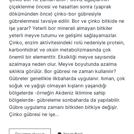
çiçeklenme öncesi ve hasattan sonra (yaprak
dökümünden önce) çinko-bor gübresiyle
gübrelenmesi tavsiye edilir. Bor ve çinko bitkide ne
işe yarar? Yeterli bor minerali almayan bitkiler
yeterli meyve tutumu ve gelişimi sağlayamazlar.
Çinko, enzim aktivitesindeki rolü nedeniyle protein,
karbonhidrat ve oksin metabolizmasında çok
önemli bir elementtir. Eksikliği meyve sayısında
azalmaya neden olur. Meyve boyutunda azalma
sıklıkla görülür. Bor gübresi ne zaman kullanılır?
Gübreler genellikle ilkbaharda uygulanır. Ilıman, çok
soğuk ve yağışlı olmayan kışların yaşandığı
bölgelerde -örneğin Akdeniz iklimine sahip
bölgelerde- gübreleme sonbaharda da yapılabilir.
Gübre uygulama zamanı bitkiden bitkiye değişir.
Çinko gübresi ne işe…
Çinko
Devamını okuyun
Yorum Bırak