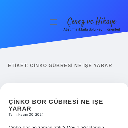
Çerez ve Hikaye
menüyü
aç
Atıştırmalıklarla dolu keyifli öneriler!
Anasayfa
Gizlilik Politikası
Yasal Uyarı
ETIKET:
ÇINKO GÜBRESI NE IŞE YARAR
Hakkımızda
ÇINKO BOR GÜBRESI NE IŞE
YARAR
Tarih: Kasım 30, 2024
Çinko bor ne zaman atılır? Ceviz ağaçlarının