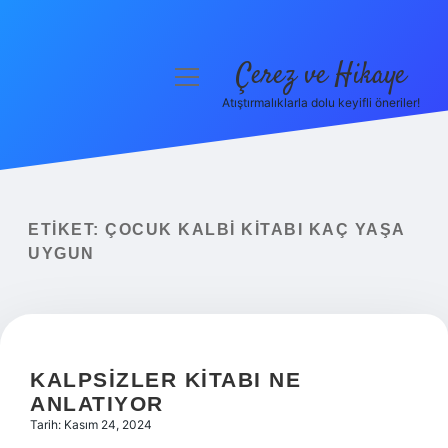
Çerez ve Hikaye
menüyü
aç
Atıştırmalıklarla dolu keyifli öneriler!
Anasayfa
Gizlilik Politikası
Yasal Uyarı
ETIKET:
ÇOCUK KALBI KITABI KAÇ YAŞA
UYGUN
Hakkımızda
KALPSIZLER KITABI NE
ANLATIYOR
Tarih: Kasım 24, 2024