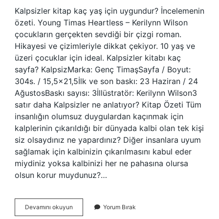
Kalpsizler kitap kaç yaş için uygundur? İncelemenin
özeti. Young Timas Heartless – Kerilynn Wilson
çocukların gerçekten sevdiği bir çizgi roman.
Hikayesi ve çizimleriyle dikkat çekiyor. 10 yaş ve
üzeri çocuklar için ideal. Kalpsizler kitabı kaç
sayfa? KalpsizMarka: Genç TimaşSayfa / Boyut:
304s. / 15,5×21,5İlk ve son baskı: 23 Haziran / 24
AğustosBaskı sayısı: 3İllüstratör: Kerilynn Wilson3
satır daha Kalpsizler ne anlatıyor? Kitap Özeti Tüm
insanlığın olumsuz duygulardan kaçınmak için
kalplerinin çıkarıldığı bir dünyada kalbi olan tek kişi
siz olsaydınız ne yapardınız? Diğer insanlara uyum
sağlamak için kalbinizin çıkarılmasını kabul eder
miydiniz yoksa kalbinizi her ne pahasına olursa
olsun korur muydunuz?…
Kalpsizler
Devamını okuyun
Yorum Bırak
Kitabı