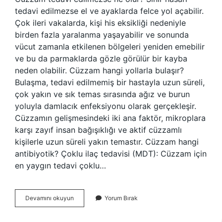
tedavi edilmezse el ve ayaklarda felce yol açabilir.
Çok ileri vakalarda, kişi his eksikliği nedeniyle
birden fazla yaralanma yaşayabilir ve sonunda
vücut zamanla etkilenen bölgeleri yeniden emebilir
ve bu da parmaklarda gözle görülür bir kayba
neden olabilir. Cüzzam hangi yollarla bulaşır?
Bulaşma, tedavi edilmemiş bir hastayla uzun süreli,
çok yakın ve sık temas sırasında ağız ve burun
yoluyla damlacık enfeksiyonu olarak gerçekleşir.
Cüzzamın gelişmesindeki iki ana faktör, mikroplara
karşı zayıf insan bağışıklığı ve aktif cüzzamlı
kişilerle uzun süreli yakın temastır. Cüzzam hangi
antibiyotik? Çoklu ilaç tedavisi (MDT): Cüzzam için
en yaygın tedavi çoklu…
Cüzzam
Devamını okuyun
Yorum Bırak
Hastalığının
Belirtileri