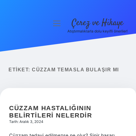
Çerez ve Hikaye
menüyü
aç
Atıştırmalıklarla dolu keyifli öneriler!
Anasayfa
Gizlilik Politikası
Yasal Uyarı
ETIKET:
CÜZZAM TEMASLA BULAŞIR MI
Hakkımızda
CÜZZAM HASTALIĞININ
BELIRTILERI NELERDIR
Tarih: Aralık 3, 2024
Cüzzam tedavi edilmezse ne olur? Sinir hasarı