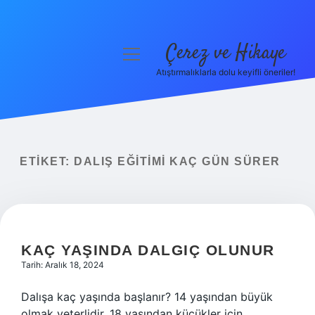
Çerez ve Hikaye
menüyü
aç
Atıştırmalıklarla dolu keyifli öneriler!
Anasayfa
Gizlilik Politikası
Yasal Uyarı
ETIKET:
DALIŞ EĞITIMI KAÇ GÜN SÜRER
Hakkımızda
KAÇ YAŞINDA DALGIÇ OLUNUR
Tarih: Aralık 18, 2024
Dalışa kaç yaşında başlanır? 14 yaşından büyük
olmak yeterlidir. 18 yaşından küçükler için