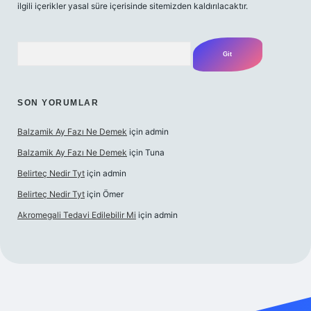
ilgili içerikler yasal süre içerisinde sitemizden kaldırılacaktır.
Arama
SON YORUMLAR
Balzamik Ay Fazı Ne Demek
için
admin
Balzamik Ay Fazı Ne Demek
için
Tuna
Belirteç Nedir Tyt
için
admin
Belirteç Nedir Tyt
için
Ömer
Akromegali Tedavi Edilebilir Mi
için
admin
etexper