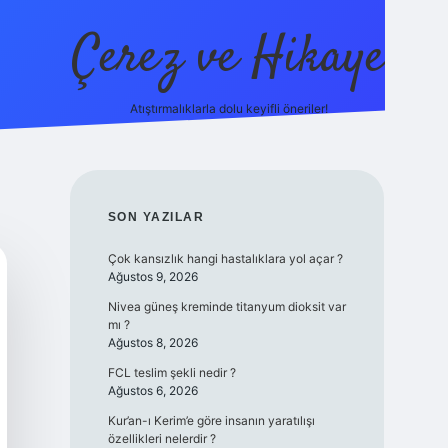
Çerez ve Hikaye
Atıştırmalıklarla dolu keyifli öneriler!
betexper
SIDEBAR
SON YAZILAR
Çok kansızlık hangi hastalıklara yol açar ?
Ağustos 9, 2026
Nivea güneş kreminde titanyum dioksit var
mı ?
Ağustos 8, 2026
FCL teslim şekli nedir ?
Ağustos 6, 2026
Kur’an-ı Kerim’e göre insanın yaratılışı
özellikleri nelerdir ?