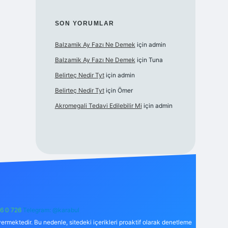
SON YORUMLAR
Balzamik Ay Fazı Ne Demek
için
admin
Balzamik Ay Fazı Ne Demek
için
Tuna
Belirteç Nedir Tyt
için
admin
Belirteç Nedir Tyt
için
Ömer
Akromegali Tedavi Edilebilir Mi
için
admin
6 0 726
Telegram: @karabul
ermektedir. Bu nedenle, sitedeki içerikleri proaktif olarak denetleme