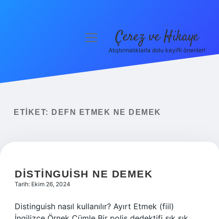
Çerez ve Hikaye
menüyü
aç
Atıştırmalıklarla dolu keyifli öneriler!
Anasayfa
Gizlilik Politikası
Yasal Uyarı
ETIKET:
DEFN ETMEK NE DEMEK
Hakkımızda
DISTINGUISH NE DEMEK
Tarih: Ekim 26, 2024
Distinguish nasıl kullanılır? Ayırt Etmek (fiil)
İngilizce Örnek Cümle Bir polis dedektifi sık sık