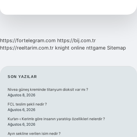
Ne
Demek
https://fortelegram.com
https://bij.com.tr
https://reeltarim.com.tr
knight online
nttgame
Sitemap
SIDEBAR
SON YAZILAR
Nivea güneş kreminde titanyum dioksit var mı ?
Ağustos 8, 2026
FCL teslim şekli nedir ?
Ağustos 6, 2026
Kur’an-ı Kerim’e göre insanın yaratılışı özellikleri nelerdir ?
Ağustos 6, 2026
Ayın sekline verilen isim nedir ?