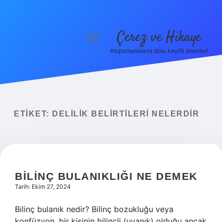
Çerez ve Hikaye
menüyü
aç
Atıştırmalıklarla dolu keyifli öneriler!
Anasayfa
Gizlilik Politikası
Yasal Uyarı
ETIKET:
DELILIK BELIRTILERI NELERDIR
Hakkımızda
BILINÇ BULANIKLIĞI NE DEMEK
Tarih: Ekim 27, 2024
Bilinç bulanık nedir? Bilinç bozukluğu veya
konfüzyon, bir kişinin bilinçli (uyanık) olduğu ancak