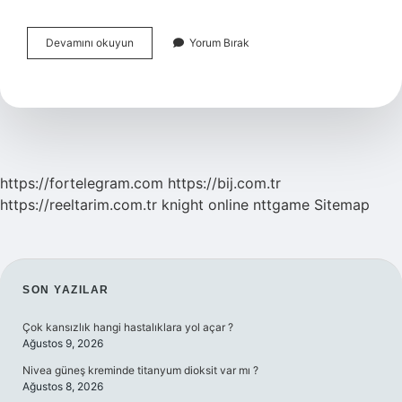
Dengesiz
Devamını okuyun
Yorum Bırak
Beslenme
Sonucu
Ortaya
Çıkabilecek
Sağlık
Sorunları
Nelerdir
https://fortelegram.com
https://bij.com.tr
https://reeltarim.com.tr
knight online
nttgame
Sitemap
SIDEBAR
SON YAZILAR
Çok kansızlık hangi hastalıklara yol açar ?
Ağustos 9, 2026
Nivea güneş kreminde titanyum dioksit var mı ?
Ağustos 8, 2026