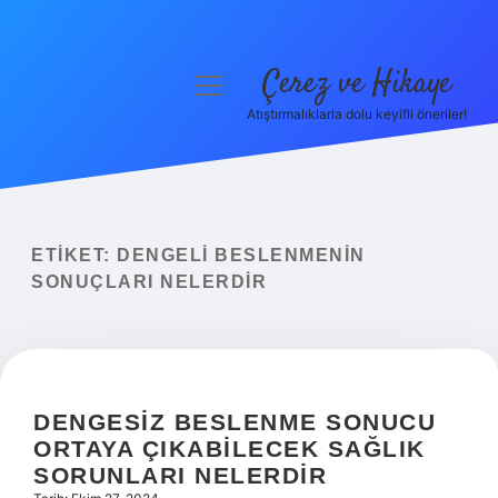
Çerez ve Hikaye
menüyü
aç
Atıştırmalıklarla dolu keyifli öneriler!
Anasayfa
Gizlilik Politikası
Yasal Uyarı
ETIKET:
DENGELI BESLENMENIN
SONUÇLARI NELERDIR
Hakkımızda
DENGESIZ BESLENME SONUCU
ORTAYA ÇIKABILECEK SAĞLIK
SORUNLARI NELERDIR