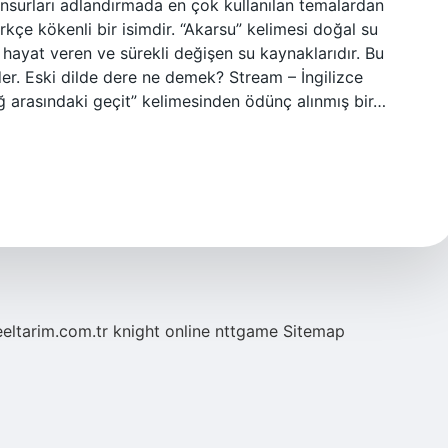
nsurları adlandırmada en çok kullanılan temalardan
kçe kökenli bir isimdir. “Akarsu” kelimesi doğal su
n hayat veren ve sürekli değişen su kaynaklarıdır. Bu
eder. Eski dilde dere ne demek? Stream – İngilizce
ça dare دره veya darre درّه “iki dağ arasındaki geçit” kelimesinden ödünç alınmış bir…
eeltarim.com.tr
knight online
nttgame
Sitemap