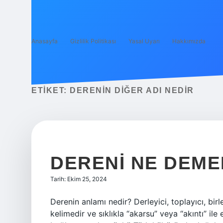
Anasayfa
Gizlilik Politikası
Yasal Uyarı
Hakkımızda
ETIKET:
DERENIN DIĞER ADI NEDIR
DERENI NE DEME
Tarih: Ekim 25, 2024
Derenin anlamı nedir? Derleyici, toplayıcı, birle
kelimedir ve sıklıkla “akarsu” veya “akıntı” ile 