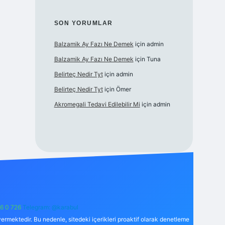
SON YORUMLAR
Balzamik Ay Fazı Ne Demek
için
admin
Balzamik Ay Fazı Ne Demek
için
Tuna
Belirteç Nedir Tyt
için
admin
Belirteç Nedir Tyt
için
Ömer
Akromegali Tedavi Edilebilir Mi
için
admin
6 0 726
Telegram: @karabul
ermektedir. Bu nedenle, sitedeki içerikleri proaktif olarak denetleme