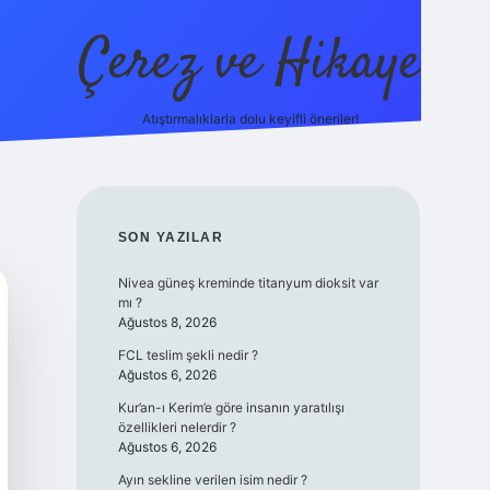
Çerez ve Hikaye
Atıştırmalıklarla dolu keyifli öneriler!
betexper
SIDEBAR
SON YAZILAR
Nivea güneş kreminde titanyum dioksit var
mı ?
Ağustos 8, 2026
FCL teslim şekli nedir ?
Ağustos 6, 2026
Kur’an-ı Kerim’e göre insanın yaratılışı
özellikleri nelerdir ?
Ağustos 6, 2026
Ayın sekline verilen isim nedir ?