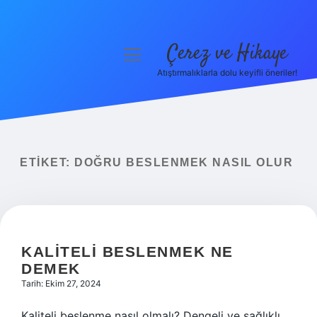
Çerez ve Hikaye
menüyü
aç
Atıştırmalıklarla dolu keyifli öneriler!
Anasayfa
Gizlilik Politikası
Yasal Uyarı
ETIKET:
DOĞRU BESLENMEK NASIL OLUR
Hakkımızda
KALITELI BESLENMEK NE
DEMEK
Tarih: Ekim 27, 2024
Kaliteli beslenme nasıl olmalı? Dengeli ve sağlıklı