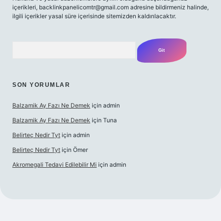
içerikleri,
backlinkpanelicomtr@gmail.com
adresine bildirmeniz halinde,
ilgili içerikler yasal süre içerisinde sitemizden kaldırılacaktır.
Arama
SON YORUMLAR
Balzamik Ay Fazı Ne Demek
için
admin
Balzamik Ay Fazı Ne Demek
için
Tuna
Belirteç Nedir Tyt
için
admin
Belirteç Nedir Tyt
için
Ömer
Akromegali Tedavi Edilebilir Mi
için
admin