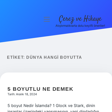
Çerez ve Hikaye
menüyü
aç
Atıştırmalıklarla dolu keyifli öneriler!
Anasayfa
Gizlilik Politikası
Yasal Uyarı
ETIKET:
DÜNYA HANGI BOYUTTA
Hakkımızda
5 BOYUTLU NE DEMEK
Tarih: Aralık 18, 2024
5 boyut Nedir İslamda? 1 Glock ve Stark, dinin
insanlar üzerindeki yansımasının, yani dindarlığın