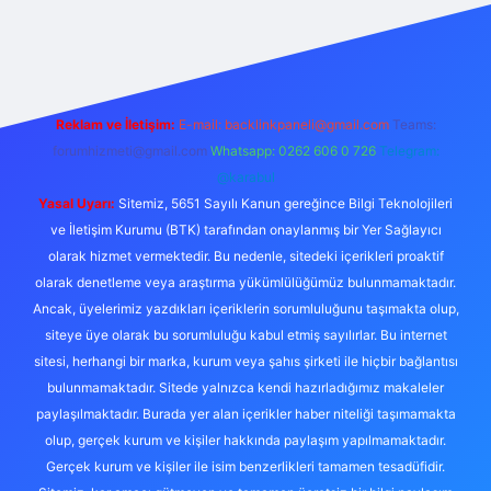
r
Reklam ve İletişim:
E-mail:
backlinkpaneli@gmail.com
Teams:
forumhizmeti@gmail.com
Whatsapp: 0262 606 0 726
Telegram:
@karabul
Yasal Uyarı:
Sitemiz, 5651 Sayılı Kanun gereğince Bilgi Teknolojileri
ve İletişim Kurumu (BTK) tarafından onaylanmış bir Yer Sağlayıcı
olarak hizmet vermektedir. Bu nedenle, sitedeki içerikleri proaktif
olarak denetleme veya araştırma yükümlülüğümüz bulunmamaktadır.
Ancak, üyelerimiz yazdıkları içeriklerin sorumluluğunu taşımakta olup,
siteye üye olarak bu sorumluluğu kabul etmiş sayılırlar. Bu internet
sitesi, herhangi bir marka, kurum veya şahıs şirketi ile hiçbir bağlantısı
bulunmamaktadır. Sitede yalnızca kendi hazırladığımız makaleler
paylaşılmaktadır. Burada yer alan içerikler haber niteliği taşımamakta
olup, gerçek kurum ve kişiler hakkında paylaşım yapılmamaktadır.
Gerçek kurum ve kişiler ile isim benzerlikleri tamamen tesadüfidir.