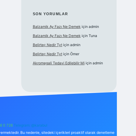
SON YORUMLAR
Balzamik Ay Fazı Ne Demek
için
admin
Balzamik Ay Fazı Ne Demek
için
Tuna
Belirteç Nedir Tyt
için
admin
Belirteç Nedir Tyt
için
Ömer
Akromegali Tedavi Edilebilir Mi
için
admin
6 0 726
Telegram: @karabul
ermektedir. Bu nedenle, sitedeki içerikleri proaktif olarak denetleme