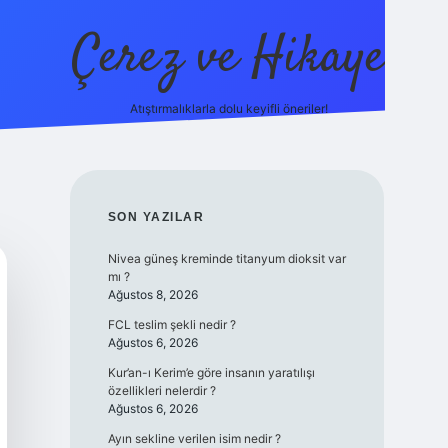
Çerez ve Hikaye
Atıştırmalıklarla dolu keyifli öneriler!
betexper
SIDEBAR
SON YAZILAR
Nivea güneş kreminde titanyum dioksit var
mı ?
Ağustos 8, 2026
FCL teslim şekli nedir ?
Ağustos 6, 2026
Kur’an-ı Kerim’e göre insanın yaratılışı
özellikleri nelerdir ?
Ağustos 6, 2026
Ayın sekline verilen isim nedir ?