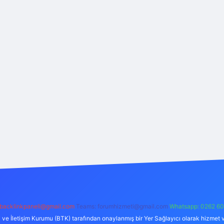
backlinkpaneli@gmail.com
Teams:
forumhizmeti@gmail.com
Whatsapp: 0262 60
i ve İletişim Kurumu (BTK) tarafından onaylanmış bir Yer Sağlayıcı olarak hizmet v