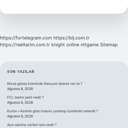
Nasıl
Çekiliyor
https://fortelegram.com
https://bij.com.tr
https://reeltarim.com.tr
knight online
nttgame
Sitemap
SIDEBAR
SON YAZILAR
Nivea güneş kreminde titanyum dioksit var mı ?
Ağustos 8, 2026
FCL teslim şekli nedir ?
Ağustos 6, 2026
Kur’an-ı Kerim’e göre insanın yaratılışı özellikleri nelerdir ?
Ağustos 6, 2026
Ayın sekline verilen isim nedir ?