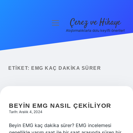
Çerez ve Hikaye
menüyü
aç
Atıştırmalıklarla dolu keyifli öneriler!
Anasayfa
Gizlilik Politikası
Yasal Uyarı
ETIKET:
EMG KAÇ DAKIKA SÜRER
Hakkımızda
BEYIN EMG NASIL ÇEKILIYOR
Tarih: Aralık 4, 2024
Beyin EMG kaç dakika sürer? EMG incelemesi
genellikle yarım saat ile bir saat arasında süren bir