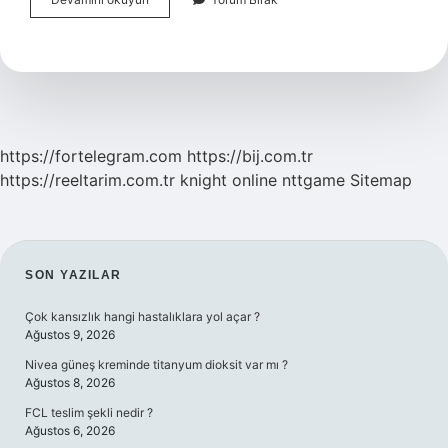
Enfeksiyonu
Olan
Hasta
Ne
Yemeli
https://fortelegram.com
https://bij.com.tr
https://reeltarim.com.tr
knight online
nttgame
Sitemap
SIDEBAR
SON YAZILAR
Çok kansızlık hangi hastalıklara yol açar ?
Ağustos 9, 2026
Nivea güneş kreminde titanyum dioksit var mı ?
Ağustos 8, 2026
FCL teslim şekli nedir ?
Ağustos 6, 2026