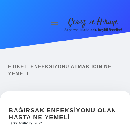
Çerez ve Hikaye
menüyü
aç
Atıştırmalıklarla dolu keyifli öneriler!
Anasayfa
Gizlilik Politikası
Yasal Uyarı
ETIKET:
ENFEKSIYONU ATMAK IÇIN NE
YEMELI
Hakkımızda
BAĞIRSAK ENFEKSIYONU OLAN
HASTA NE YEMELI
Tarih: Aralık 19, 2024