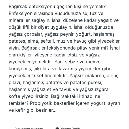
Bağırsak enfeksiyonu geçiren kişi ne yemeli?
Enfeksiyon sırasında vücudunuza su, tuz ve
mineraller sağlayın. İshal düzelene kadar yağsız ve
düşük lifli bir diyet uygulayın. İshal olduğunuzda
yağsız çorbalar, yağsız peynir, yoğurt, haşlanmış
patates, elma, şeftali, muz ve havuç gibi yiyecekler
yiyin. Bağırsak enfeksiyonunda pilav yenir mi? İshal
olan kişiler iyileşene kadar etsiz ve yağsız
yiyecekler yemelidir. Yani sebze ve meyve,
kuruyemiş, çikolata ve kızarmış yiyecekler gibi
yiyecekler tüketilmemelidir. Yağsız makarna, pirinç
pilavı, haşlanmış patates ve patates püresi,
haşlanmış yağsız et ve tavuk ve yağsız ızgara
köfte yiyebilirsiniz. Bağırsaktaki iltihabı ne
temizler? Probiyotik bakteriler içeren yoğurt, ayran
ve kefir gibi besinler…
Bağırsak
Devamını okuyun
Yorum Bırak