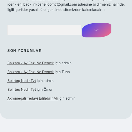
içerikleri,
backlinkpanelicomtr@gmail.com
adresine bildirmeniz halinde,
ilgili içerikler yasal süre içerisinde sitemizden kaldırılacaktır.
Arama
SON YORUMLAR
Balzamik Ay Fazı Ne Demek
için
admin
Balzamik Ay Fazı Ne Demek
için
Tuna
Belirteç Nedir Tyt
için
admin
Belirteç Nedir Tyt
için
Ömer
Akromegali Tedavi Edilebilir Mi
için
admin