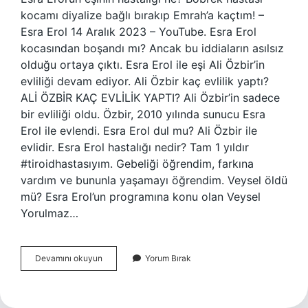
kocamı diyalize bağlı bırakıp Emrah’a kaçtım! –
Esra Erol 14 Aralık 2023 – YouTube. Esra Erol
kocasından boşandı mı? Ancak bu iddiaların asılsız
olduğu ortaya çıktı. Esra Erol ile eşi Ali Özbir’in
evliliği devam ediyor. Ali Özbir kaç evlilik yaptı?
ALİ ÖZBİR KAÇ EVLİLİK YAPTI? Ali Özbir’in sadece
bir evliliği oldu. Özbir, 2010 yılında sunucu Esra
Erol ile evlendi. Esra Erol dul mu? Ali Özbir ile
evlidir. Esra Erol hastalığı nedir? Tam 1 yıldır
#tiroidhastasıyım. Gebeliği öğrendim, farkına
vardım ve bununla yaşamayı öğrendim. Veysel öldü
mü? Esra Erol’un programına konu olan Veysel
Yorulmaz…
Esra
Devamını okuyun
Yorum Bırak
Erolun
Kocası
Hasta
Mı