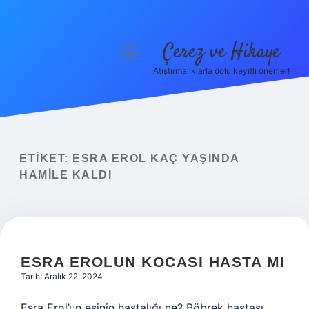
Çerez ve Hikaye
menüyü
aç
Atıştırmalıklarla dolu keyifli öneriler!
Anasayfa
Gizlilik Politikası
Yasal Uyarı
ETIKET:
ESRA EROL KAÇ YAŞINDA
HAMILE KALDI
Hakkımızda
ESRA EROLUN KOCASI HASTA MI
Tarih: Aralık 22, 2024
Esra Erol’un eşinin hastalığı ne? Böbrek hastası