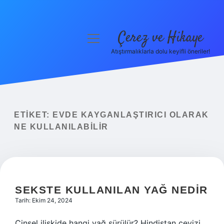
Çerez ve Hikaye
menüyü
aç
Atıştırmalıklarla dolu keyifli öneriler!
Anasayfa
Gizlilik Politikası
Yasal Uyarı
ETIKET:
EVDE KAYGANLAŞTIRICI OLARAK
NE KULLANILABILIR
Hakkımızda
SEKSTE KULLANILAN YAĞ NEDIR
Tarih: Ekim 24, 2024
Cinsel ilişkide hangi yağ sürülür? Hindistan cevizi