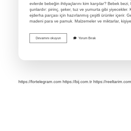
evlerde bebeğin ihtiyaçlarını kim karşılar? Bebek bezi, bi
şunlardır: pirinç, şeker, tuz ve yumurta gibi yiyecekler
ejderha parçası için hazırlanmış çeşitli ürünler içerir. 
madeni para ve pamuk. Malzemeler ve miktarlar, kişiy
Bebek
Devamını okuyun
Yorum Bırak
Ziyaretinde
Neden
Yumurta
Verilir
https://fortelegram.com
https://bij.com.tr
https://reeltarim.com