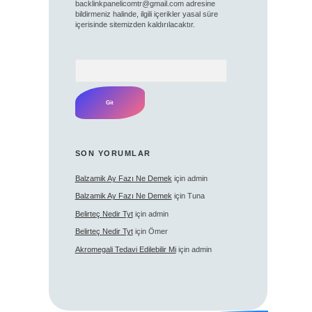
backlinkpanelicomtr@gmail.com
adresine
bildirmeniz halinde, ilgili içerikler yasal süre
içerisinde sitemizden kaldırılacaktır.
Arama
SON YORUMLAR
Balzamik Ay Fazı Ne Demek
için
admin
Balzamik Ay Fazı Ne Demek
için
Tuna
Belirteç Nedir Tyt
için
admin
Belirteç Nedir Tyt
için
Ömer
Akromegali Tedavi Edilebilir Mi
için
admin