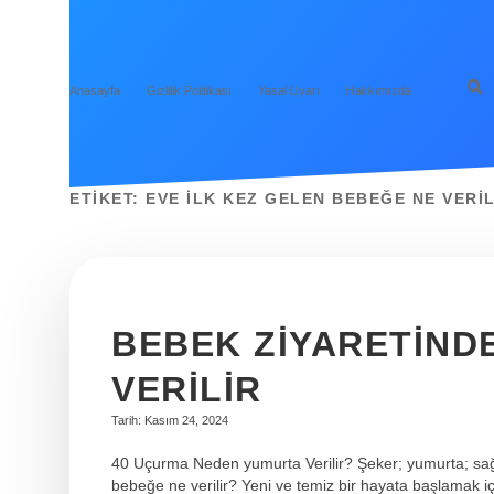
Anasayfa
Gizlilik Politikası
Yasal Uyarı
Hakkımızda
ETIKET:
EVE ILK KEZ GELEN BEBEĞE NE VERIL
BEBEK ZIYARETIND
VERILIR
Tarih: Kasım 24, 2024
40 Uçurma Neden yumurta Verilir? Şeker; yumurta; sağlı
bebeğe ne verilir? Yeni ve temiz bir hayata başlamak içi