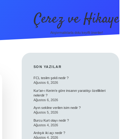
Çerez ve Hikaye
Atıştırmalıklarla dolu keyifli öneriler!
SIDEBAR
SON YAZILAR
FCL teslim şekli nedir ?
Ağustos 6, 2026
Kur’an-ı Kerim’e göre insanın yaratılışı özellikleri
nelerdir ?
Ağustos 6, 2026
Ayın sekline verilen isim nedir ?
Ağustos 5, 2026
Burcu Kurt olayı nedir ?
Ağustos 4, 2026
Ardışık iki açı nedir ?
Ağustos 4, 2026