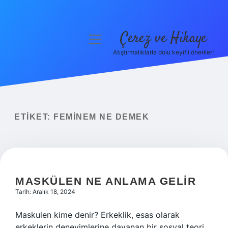
Çerez ve Hikaye
menüyü
aç
Atıştırmalıklarla dolu keyifli öneriler!
Anasayfa
Gizlilik Politikası
Yasal Uyarı
ETIKET:
FEMINEM NE DEMEK
Hakkımızda
MASKÜLEN NE ANLAMA GELIR
Tarih: Aralık 18, 2024
Maskulen kime denir? Erkeklik, esas olarak
erkeklerin deneyimlerine dayanan bir sosyal teori