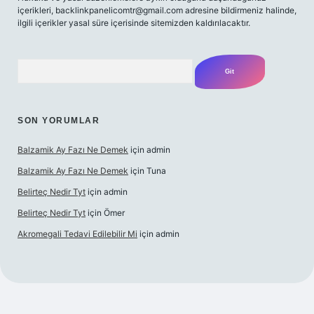
içerikleri,
backlinkpanelicomtr@gmail.com
adresine bildirmeniz halinde,
ilgili içerikler yasal süre içerisinde sitemizden kaldırılacaktır.
Arama
SON YORUMLAR
Balzamik Ay Fazı Ne Demek
için
admin
Balzamik Ay Fazı Ne Demek
için
Tuna
Belirteç Nedir Tyt
için
admin
Belirteç Nedir Tyt
için
Ömer
Akromegali Tedavi Edilebilir Mi
için
admin