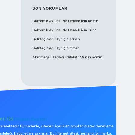
SON YORUMLAR
Balzamik Ay Fazı Ne Demek
için
admin
Balzamik Ay Fazı Ne Demek
için
Tuna
Belirteç Nedir Tyt
için
admin
Belirteç Nedir Tyt
için
Ömer
Akromegali Tedavi Edilebilir Mi
için
admin
6 0 726
Telegram: @karabul
ermektedir. Bu nedenle, sitedeki içerikleri proaktif olarak denetleme
uğu kabul etmiş sayılırlar. Bu internet sitesi, herhangi bir marka,