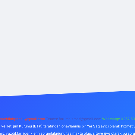
backlinkpaneli@gmail.com
Teams:
forumhizmeti@gmail.com
Whatsapp: 0262 60
i ve İletişim Kurumu (BTK) tarafından onaylanmış bir Yer Sağlayıcı olarak hizmet v
azdıkları içeriklerin sorumluluğunu taşımakta olup, siteye üye olarak bu sorumlul