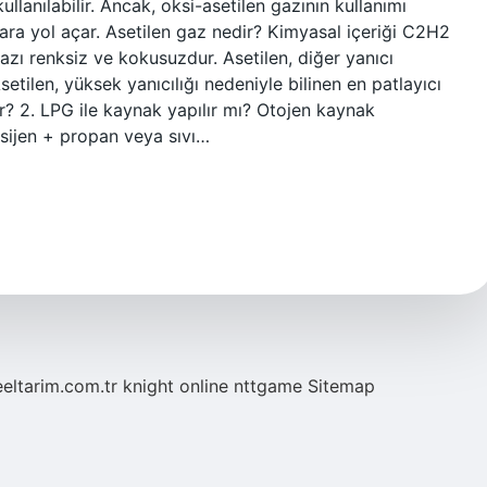
llanılabilir. Ancak, oksi-asetilen gazının kullanımı
ara yol açar. Asetilen gaz nedir? Kimyasal içeriği C2H2
gazı renksiz ve kokusuzdur. Asetilen, diğer yanıcı
etilen, yüksek yanıcılığı nedeniyle bilinen en patlayıcı
ır? 2. LPG ile kaynak yapılır mı? Otojen kaynak
Oksijen + propan veya sıvı…
eeltarim.com.tr
knight online
nttgame
Sitemap