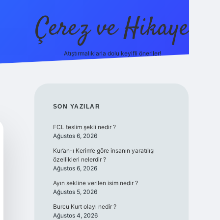
Çerez ve Hikaye
Atıştırmalıklarla dolu keyifli öneriler!
betexper
SIDEBAR
SON YAZILAR
FCL teslim şekli nedir ?
Ağustos 6, 2026
Kur’an-ı Kerim’e göre insanın yaratılışı
özellikleri nelerdir ?
Ağustos 6, 2026
Ayın sekline verilen isim nedir ?
Ağustos 5, 2026
Burcu Kurt olayı nedir ?
Ağustos 4, 2026