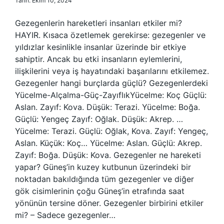
Tarih: Ekim 10, 2024
Gezegenlerin hareketleri insanları etkiler mi?
HAYIR. Kısaca özetlemek gerekirse: gezegenler ve
yıldızlar kesinlikle insanlar üzerinde bir etkiye
sahiptir. Ancak bu etki insanların eylemlerini,
ilişkilerini veya iş hayatındaki başarılarını etkilemez.
Gezegenler hangi burçlarda güçlü? Gezegenlerdeki
Yücelme-Alçalma-Güç-ZayıflıkYücelme: Koç Güçlü:
Aslan. Zayıf: Kova. Düşük: Terazi. Yücelme: Boğa.
Güçlü: Yengeç Zayıf: Oğlak. Düşük: Akrep. …
Yücelme: Terazi. Güçlü: Oğlak, Kova. Zayıf: Yengeç,
Aslan. Küçük: Koç… Yücelme: Aslan. Güçlü: Akrep.
Zayıf: Boğa. Düşük: Kova. Gezegenler ne hareketi
yapar? Güneş’in kuzey kutbunun üzerindeki bir
noktadan bakıldığında tüm gezegenler ve diğer
gök cisimlerinin çoğu Güneş’in etrafında saat
yönünün tersine döner. Gezegenler birbirini etkiler
mi? – Sadece gezegenler…