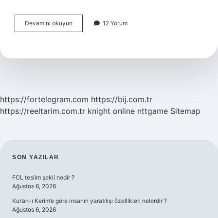
Gezegenlerin
Devamını okuyun
12 Yorum
Hareketlerinin
Kişiler
Üzerinde
Bir
Etkisi
Olur
Mu
https://fortelegram.com
https://bij.com.tr
https://reeltarim.com.tr
knight online
nttgame
Sitemap
SIDEBAR
SON YAZILAR
FCL teslim şekli nedir ?
Ağustos 6, 2026
Kur’an-ı Kerim’e göre insanın yaratılışı özellikleri nelerdir ?
Ağustos 6, 2026