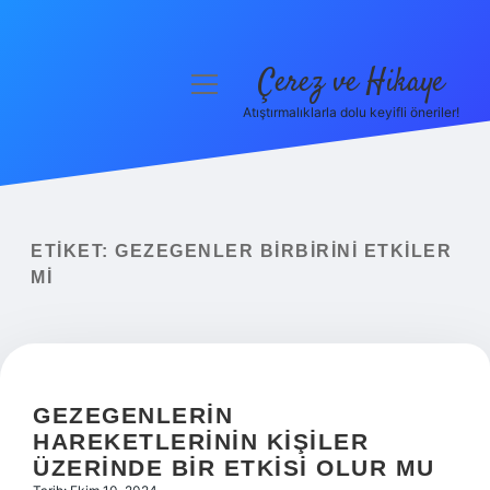
Çerez ve Hikaye
menüyü
aç
Atıştırmalıklarla dolu keyifli öneriler!
Anasayfa
Gizlilik Politikası
Yasal Uyarı
ETIKET:
GEZEGENLER BIRBIRINI ETKILER
MI
Hakkımızda
GEZEGENLERIN
HAREKETLERININ KIŞILER
ÜZERINDE BIR ETKISI OLUR MU