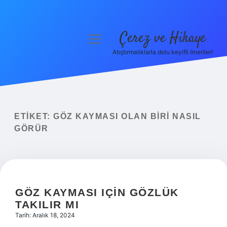
Çerez ve Hikaye
menüyü
aç
Atıştırmalıklarla dolu keyifli öneriler!
Anasayfa
Gizlilik Politikası
Yasal Uyarı
ETIKET:
GÖZ KAYMASI OLAN BIRI NASIL
GÖRÜR
Hakkımızda
GÖZ KAYMASI IÇIN GÖZLÜK
TAKILIR MI
Tarih: Aralık 18, 2024