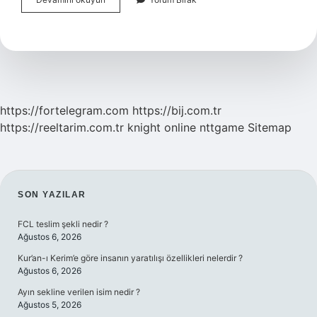
Kayması
Için
Gözlük
Takılır
Mı
https://fortelegram.com
https://bij.com.tr
https://reeltarim.com.tr
knight online
nttgame
Sitemap
SIDEBAR
SON YAZILAR
FCL teslim şekli nedir ?
Ağustos 6, 2026
Kur’an-ı Kerim’e göre insanın yaratılışı özellikleri nelerdir ?
Ağustos 6, 2026
Ayın sekline verilen isim nedir ?
Ağustos 5, 2026