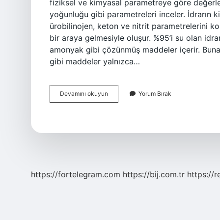
fiziksel ve kimyasal parametreye göre değerle
yoğunluğu gibi parametreleri inceler. İdrarın k
ürobilinojen, keton ve nitrit parametrelerini ko
bir araya gelmesiyle oluşur. %95’i su olan idr
amonyak gibi çözünmüş maddeler içerir. Buna 
gibi maddeler yalnızca…
İDrar
Devamını okuyun
Yorum Bırak
Da
Ne
Bulunur
https://fortelegram.com
https://bij.com.tr
https://r