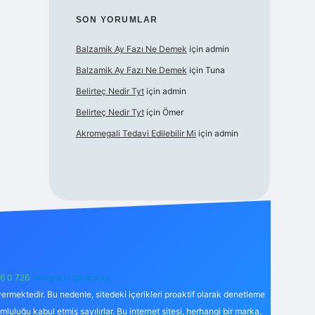
SON YORUMLAR
Balzamik Ay Fazı Ne Demek
için
admin
Balzamik Ay Fazı Ne Demek
için
Tuna
Belirteç Nedir Tyt
için
admin
Belirteç Nedir Tyt
için
Ömer
Akromegali Tedavi Edilebilir Mi
için
admin
6 0 726
Telegram: @karabul
ermektedir. Bu nedenle, sitedeki içerikleri proaktif olarak denetleme
uğu kabul etmiş sayılırlar. Bu internet sitesi, herhangi bir marka,