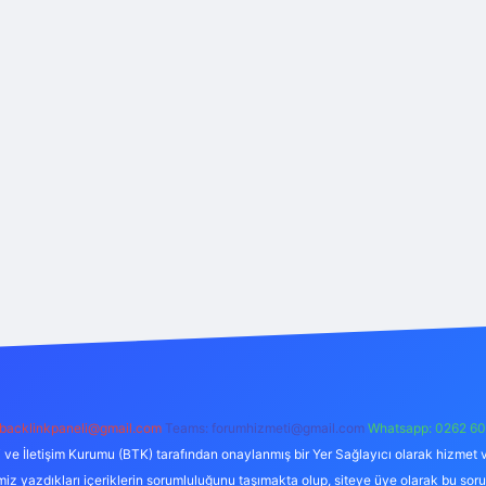
backlinkpaneli@gmail.com
Teams:
forumhizmeti@gmail.com
Whatsapp: 0262 60
i ve İletişim Kurumu (BTK) tarafından onaylanmış bir Yer Sağlayıcı olarak hizmet v
azdıkları içeriklerin sorumluluğunu taşımakta olup, siteye üye olarak bu sorumlul