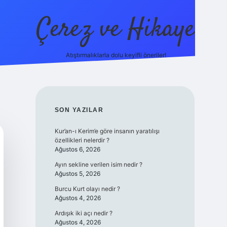
Çerez ve Hikaye
Atıştırmalıklarla dolu keyifli öneriler!
betexper
SIDEBAR
SON YAZILAR
Kur’an-ı Kerim’e göre insanın yaratılışı
özellikleri nelerdir ?
Ağustos 6, 2026
Ayın sekline verilen isim nedir ?
Ağustos 5, 2026
Burcu Kurt olayı nedir ?
Ağustos 4, 2026
Ardışık iki açı nedir ?
Ağustos 4, 2026