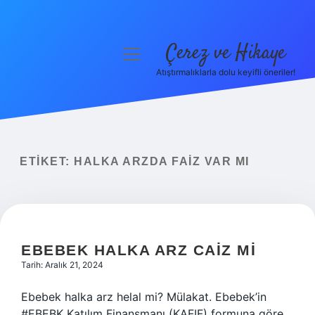
Çerez ve Hikaye
menüyü
aç
Atıştırmalıklarla dolu keyifli öneriler!
Anasayfa
Gizlilik Politikası
Yasal Uyarı
ETIKET:
HALKA ARZDA FAIZ VAR MI
Hakkımızda
EBEBEK HALKA ARZ CAIZ MI
Tarih: Aralık 21, 2024
Ebebek halka arz helal mi? Mülakat. Ebebek’in
#EBEBK Katılım Finansmanı (KAFIF) formuna göre