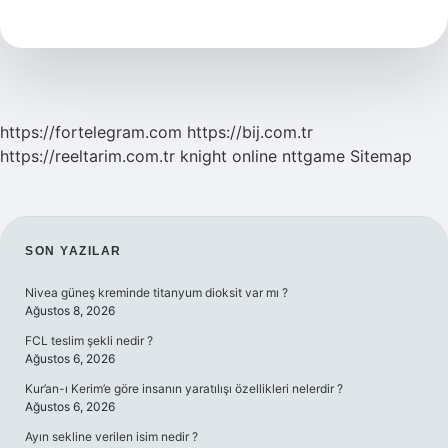
Bin
Tl
Yardım
Devam
Ediyor
Mu
https://fortelegram.com
https://bij.com.tr
https://reeltarim.com.tr
knight online
nttgame
Sitemap
SIDEBAR
SON YAZILAR
Nivea güneş kreminde titanyum dioksit var mı ?
Ağustos 8, 2026
FCL teslim şekli nedir ?
Ağustos 6, 2026
Kur’an-ı Kerim’e göre insanın yaratılışı özellikleri nelerdir ?
Ağustos 6, 2026
Ayın sekline verilen isim nedir ?