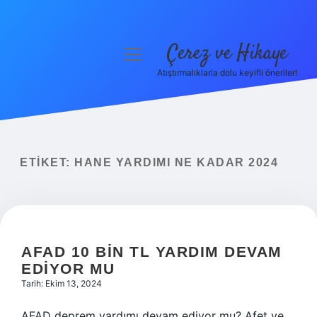
Çerez ve Hikaye
menüyü
aç
Atıştırmalıklarla dolu keyifli öneriler!
Anasayfa
Gizlilik Politikası
Yasal Uyarı
ETIKET:
HANE YARDIMI NE KADAR 2024
Hakkımızda
AFAD 10 BIN TL YARDIM DEVAM
EDIYOR MU
Tarih: Ekim 13, 2024
AFAD deprem yardımı devam ediyor mu? Afet ve