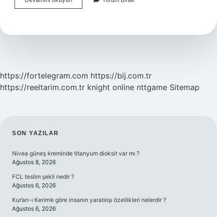
Aşısı
Tutup
Tutmadığı
Nasıl
Anlaşılır
https://fortelegram.com
https://bij.com.tr
https://reeltarim.com.tr
knight online
nttgame
Sitemap
SIDEBAR
SON YAZILAR
Nivea güneş kreminde titanyum dioksit var mı ?
Ağustos 8, 2026
FCL teslim şekli nedir ?
Ağustos 6, 2026
Kur’an-ı Kerim’e göre insanın yaratılışı özellikleri nelerdir ?
Ağustos 6, 2026