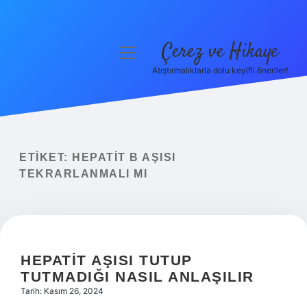
Çerez ve Hikaye
menüyü
aç
Atıştırmalıklarla dolu keyifli öneriler!
Anasayfa
Gizlilik Politikası
Yasal Uyarı
ETIKET:
HEPATIT B AŞISI
TEKRARLANMALI MI
Hakkımızda
HEPATIT AŞISI TUTUP
TUTMADIĞI NASIL ANLAŞILIR
Tarih: Kasım 26, 2024