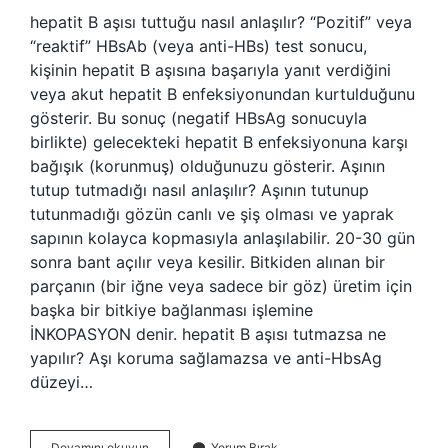
hepatit B aşısı tuttuğu nasıl anlaşılır? “Pozitif” veya
“reaktif” HBsAb (veya anti-HBs) test sonucu,
kişinin hepatit B aşısına başarıyla yanıt verdiğini
veya akut hepatit B enfeksiyonundan kurtulduğunu
gösterir. Bu sonuç (negatif HBsAg sonucuyla
birlikte) gelecekteki hepatit B enfeksiyonuna karşı
bağışık (korunmuş) olduğunuzu gösterir. Aşının
tutup tutmadığı nasıl anlaşılır? Aşının tutunup
tutunmadığı gözün canlı ve şiş olması ve yaprak
sapının kolayca kopmasıyla anlaşılabilir. 20-30 gün
sonra bant açılır veya kesilir. Bitkiden alınan bir
parçanın (bir iğne veya sadece bir göz) üretim için
başka bir bitkiye bağlanması işlemine
İNKOPASYON denir. hepatit B aşısı tutmazsa ne
yapılır? Aşı koruma sağlamazsa ve anti-HbsAg
düzeyi…
Hepatit
Devamını okuyun
Yorum Bırak