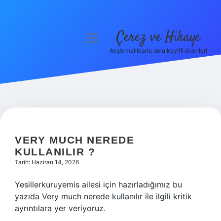
Çerez ve Hikaye
menüyü
aç
Atıştırmalıklarla dolu keyifli öneriler!
Anasayfa
Gizlilik Politikası
Yasal Uyarı
Hakkımızda
VERY MUCH NEREDE
KULLANILIR ?
Tarih: Haziran 14, 2026
Yesillerkuruyemis ailesi için hazırladığımız bu
yazıda Very much nerede kullanılır ile ilgili kritik
ayrıntılara yer veriyoruz.