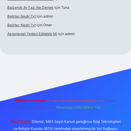
Balzamik Ay Fazı Ne Demek
için
Tuna
Belirteç Nedir Tyt
için
admin
Belirteç Nedir Tyt
için
Ömer
Akromegali Tedavi Edilebilir Mi
için
admin
exper
Reklam ve İletişim:
E-mail:
backlinkpaneli@gmail.com
Teams:
forumhizmeti@gmail.com
Whatsapp: 0262 606 0 726
Telegram:
@karabul
Yasal Uyarı:
Sitemiz, 5651 Sayılı Kanun gereğince Bilgi Teknolojileri
ve İletişim Kurumu (BTK) tarafından onaylanmış bir Yer Sağlayıcı