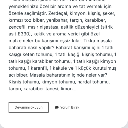
yemeklerinize özel bir aroma ve tat vermek için
özenle seçilmiştir. Zerdeçal, kimyon, kişniş, şeker,
kırmızı toz biber, yenibahar, tarçın, karabiber,
zencefil, mısır nişastası, asitlik düzenleyici (sitrik
asit E330), kekik ve aroma verici gibi özel
malzemeler bu karışımı eşsiz kılar. Tikka masala
baharatı nasıl yapılır? Baharat karışımı için: 1 tatlı
kaşığı keten tohumu, 1 tatlı kaşığı kişniş tohumu, 1
tatlı kaşığı karabiber tohumu, 1 tatlı kaşığı kimyon
tohumu, 1 karanfil, 1 kakule ve 1 küçük kurutulmuş
acı biber. Masala baharatının içinde neler var?
Kişniş tohumu, kimyon tohumu, hardal tohumu,
tarçın, karabiber tanesi, limon…
Tikka
Devamını okuyun
Yorum Bırak
Masala
Baharatı
Nedir