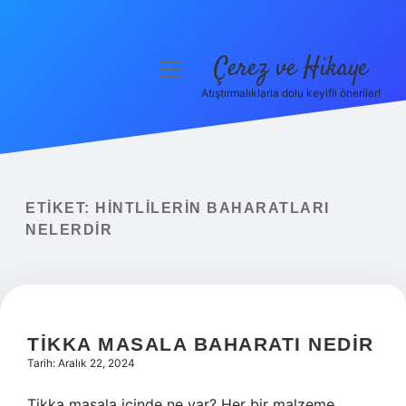
Çerez ve Hikaye
menüyü
aç
Atıştırmalıklarla dolu keyifli öneriler!
Anasayfa
Gizlilik Politikası
Yasal Uyarı
ETIKET:
HINTLILERIN BAHARATLARI
NELERDIR
Hakkımızda
TIKKA MASALA BAHARATI NEDIR
Tarih: Aralık 22, 2024
Tikka masala içinde ne var? Her bir malzeme