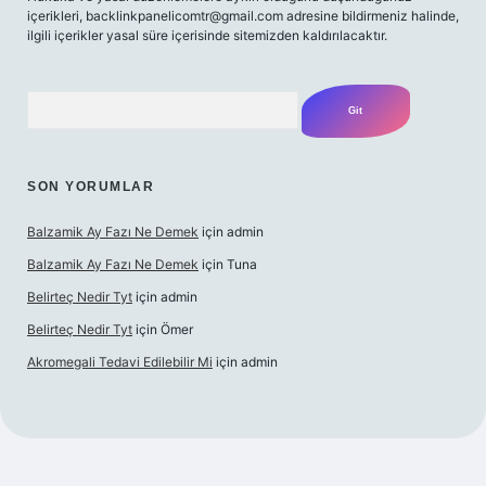
içerikleri,
backlinkpanelicomtr@gmail.com
adresine bildirmeniz halinde,
ilgili içerikler yasal süre içerisinde sitemizden kaldırılacaktır.
Arama
SON YORUMLAR
Balzamik Ay Fazı Ne Demek
için
admin
Balzamik Ay Fazı Ne Demek
için
Tuna
Belirteç Nedir Tyt
için
admin
Belirteç Nedir Tyt
için
Ömer
Akromegali Tedavi Edilebilir Mi
için
admin