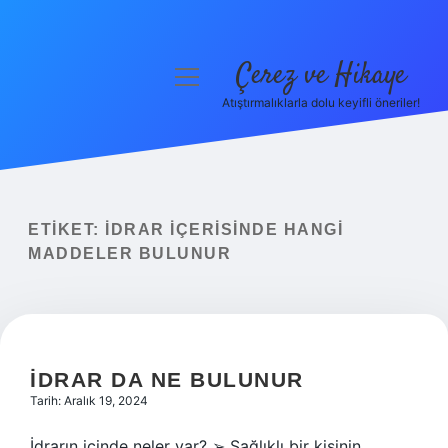
Çerez ve Hikaye
menüyü
aç
Atıştırmalıklarla dolu keyifli öneriler!
Anasayfa
Gizlilik Politikası
Yasal Uyarı
ETIKET:
İDRAR IÇERISINDE HANGI
MADDELER BULUNUR
Hakkımızda
İDRAR DA NE BULUNUR
Tarih: Aralık 19, 2024
İdrarın içinde neler var? ➢ Sağlıklı bir kişinin