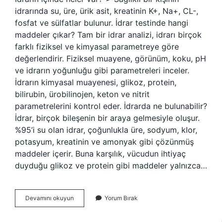
idrarında su, üre, ürik asit, kreatinin K+, Na+, CL-,
fosfat ve sülfatlar bulunur. İdrar testinde hangi
maddeler çıkar? Tam bir idrar analizi, idrarı birçok
farklı fiziksel ve kimyasal parametreye göre
değerlendirir. Fiziksel muayene, görünüm, koku, pH
ve idrarın yoğunluğu gibi parametreleri inceler.
İdrarın kimyasal muayenesi, glikoz, protein,
bilirubin, ürobilinojen, keton ve nitrit
parametrelerini kontrol eder. İdrarda ne bulunabilir?
İdrar, birçok bileşenin bir araya gelmesiyle oluşur.
%95’i su olan idrar, çoğunlukla üre, sodyum, klor,
potasyum, kreatinin ve amonyak gibi çözünmüş
maddeler içerir. Buna karşılık, vücudun ihtiyaç
duyduğu glikoz ve protein gibi maddeler yalnızca…
İDrar
Devamını okuyun
Yorum Bırak
Da
Ne