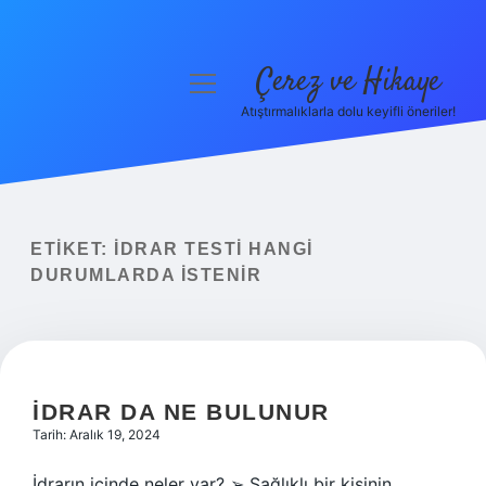
Çerez ve Hikaye
menüyü
aç
Atıştırmalıklarla dolu keyifli öneriler!
Anasayfa
Gizlilik Politikası
Yasal Uyarı
ETIKET:
İDRAR TESTI HANGI
DURUMLARDA ISTENIR
Hakkımızda
İDRAR DA NE BULUNUR
Tarih: Aralık 19, 2024
İdrarın içinde neler var? ➢ Sağlıklı bir kişinin