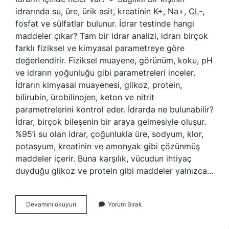
idrarında su, üre, ürik asit, kreatinin K+, Na+, CL-,
fosfat ve sülfatlar bulunur. İdrar testinde hangi
maddeler çıkar? Tam bir idrar analizi, idrarı birçok
farklı fiziksel ve kimyasal parametreye göre
değerlendirir. Fiziksel muayene, görünüm, koku, pH
ve idrarın yoğunluğu gibi parametreleri inceler.
İdrarın kimyasal muayenesi, glikoz, protein,
bilirubin, ürobilinojen, keton ve nitrit
parametrelerini kontrol eder. İdrarda ne bulunabilir?
İdrar, birçok bileşenin bir araya gelmesiyle oluşur.
%95’i su olan idrar, çoğunlukla üre, sodyum, klor,
potasyum, kreatinin ve amonyak gibi çözünmüş
maddeler içerir. Buna karşılık, vücudun ihtiyaç
duyduğu glikoz ve protein gibi maddeler yalnızca…
İDrar
Devamını okuyun
Yorum Bırak
Da
Ne