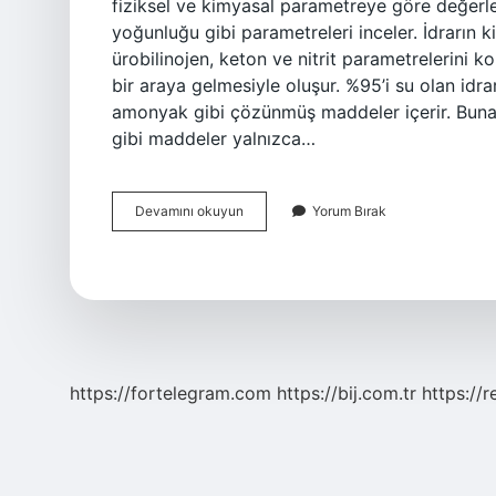
fiziksel ve kimyasal parametreye göre değerle
yoğunluğu gibi parametreleri inceler. İdrarın k
ürobilinojen, keton ve nitrit parametrelerini ko
bir araya gelmesiyle oluşur. %95’i su olan idr
amonyak gibi çözünmüş maddeler içerir. Buna 
gibi maddeler yalnızca…
İDrar
Devamını okuyun
Yorum Bırak
Da
Ne
Bulunur
https://fortelegram.com
https://bij.com.tr
https://r