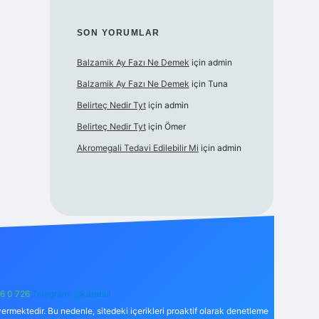
SON YORUMLAR
Balzamik Ay Fazı Ne Demek
için
admin
Balzamik Ay Fazı Ne Demek
için
Tuna
Belirteç Nedir Tyt
için
admin
Belirteç Nedir Tyt
için
Ömer
Akromegali Tedavi Edilebilir Mi
için
admin
6 0 726
Telegram: @karabul
ermektedir. Bu nedenle, sitedeki içerikleri proaktif olarak denetleme