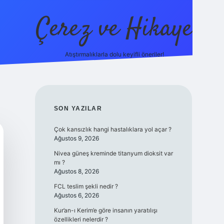
Çerez ve Hikaye
Atıştırmalıklarla dolu keyifli öneriler!
betexper
SIDEBAR
SON YAZILAR
Çok kansızlık hangi hastalıklara yol açar ?
Ağustos 9, 2026
Nivea güneş kreminde titanyum dioksit var
mı ?
Ağustos 8, 2026
FCL teslim şekli nedir ?
Ağustos 6, 2026
Kur’an-ı Kerim’e göre insanın yaratılışı
özellikleri nelerdir ?