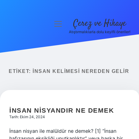
Çerez ve Hikaye
menüyü
aç
Atıştırmalıklarla dolu keyifli öneriler!
Anasayfa
Gizlilik Politikası
Yasal Uyarı
ETIKET:
İNSAN KELIMESI NEREDEN GELIR
Hakkımızda
İNSAN NISYANDIR NE DEMEK
Tarih: Ekim 24, 2024
İnsan nisyan ile malüldür ne demek? [1] “İnsan
hafızasının eksikliği unutkanlıktır” veya başka bir