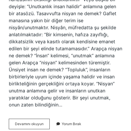
deyişle: “Unutkanlık insan halidir” anlamına gelen
bir atasözü. Tasavvufta nisyan ne demek? Gaflet
manasına yakın bir diğer terim ise
nisyân/unutmaktır. Nisyân, müfredatta şu şekilde
anlatılmaktadır: “Bir kimsenin, hafıza zayıflığı,
dikkatsizlik veya kasıtlı olarak kendisine emanet
edilen bir şeyi elinde tutamamasıdır.” Arapça nisyan
ne demek? “İnsan” kelimesi, “unutmak” anlamına
gelen Arapça “nisyan” kelimesinden türemiştir.
Ünsiyet insan ne demek? “Topluluk”, insanların
birbirleriyle uyum içinde yaşama halidir ve insan
birlikteliğinin gerçekliğini ortaya koyar. “Nisyan”
unutma anlamına gelir ve insanların unutkan
yaratıklar olduğunu gösterir. Bir şeyi unutmak,
onun zaten bilindiğinin…
İNsan
Devamını okuyun
Yorum Bırak
Nisyandır