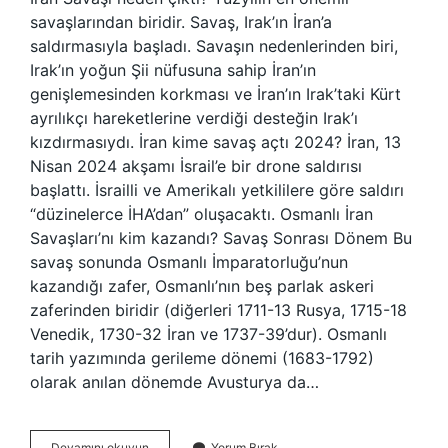
savaşlarından biridir. Savaş, Irak’ın İran’a
saldırmasıyla başladı. Savaşın nedenlerinden biri,
Irak’ın yoğun Şii nüfusuna sahip İran’ın
genişlemesinden korkması ve İran’ın Irak’taki Kürt
ayrılıkçı hareketlerine verdiği desteğin Irak’ı
kızdırmasıydı. İran kime savaş açtı 2024? İran, 13
Nisan 2024 akşamı İsrail’e bir drone saldırısı
başlattı. İsrailli ve Amerikalı yetkililere göre saldırı
“düzinelerce İHA’dan” oluşacaktı. Osmanlı İran
Savaşları’nı kim kazandı? Savaş Sonrası Dönem Bu
savaş sonunda Osmanlı İmparatorluğu’nun
kazandığı zafer, Osmanlı’nın beş parlak askeri
zaferinden biridir (diğerleri 1711-13 Rusya, 1715-18
Venedik, 1730-32 İran ve 1737-39’dur). Osmanlı
tarih yazımında gerileme dönemi (1683-1792)
olarak anılan dönemde Avusturya da…
İRanda
Devamını okuyun
Yorum Bırak