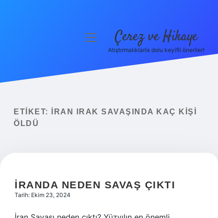
Çerez ve Hikaye
menüyü
aç
Atıştırmalıklarla dolu keyifli öneriler!
Anasayfa
Gizlilik Politikası
Yasal Uyarı
ETIKET:
İRAN IRAK SAVAŞINDA KAÇ KIŞI
ÖLDÜ
Hakkımızda
İRANDA NEDEN SAVAŞ ÇIKTI
Tarih: Ekim 23, 2024
İran Savaşı neden çıktı? Yüzyılın en önemli