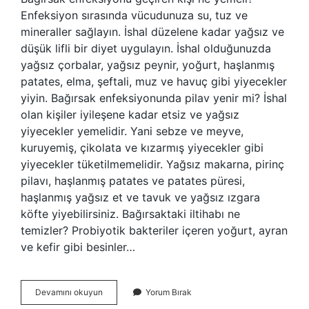
Enfeksiyon sırasında vücudunuza su, tuz ve
mineraller sağlayın. İshal düzelene kadar yağsız ve
düşük lifli bir diyet uygulayın. İshal olduğunuzda
yağsız çorbalar, yağsız peynir, yoğurt, haşlanmış
patates, elma, şeftali, muz ve havuç gibi yiyecekler
yiyin. Bağırsak enfeksiyonunda pilav yenir mi? İshal
olan kişiler iyileşene kadar etsiz ve yağsız
yiyecekler yemelidir. Yani sebze ve meyve,
kuruyemiş, çikolata ve kızarmış yiyecekler gibi
yiyecekler tüketilmemelidir. Yağsız makarna, pirinç
pilavı, haşlanmış patates ve patates püresi,
haşlanmış yağsız et ve tavuk ve yağsız ızgara
köfte yiyebilirsiniz. Bağırsaktaki iltihabı ne
temizler? Probiyotik bakteriler içeren yoğurt, ayran
ve kefir gibi besinler…
Bağırsak
Devamını okuyun
Yorum Bırak
Enfeksiyonu