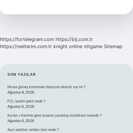
Olan
Hasta
Ne
Yemeli
https://fortelegram.com
https://bij.com.tr
https://reeltarim.com.tr
knight online
nttgame
Sitemap
SIDEBAR
SON YAZILAR
Nivea güneş kreminde titanyum dioksit var mı ?
Ağustos 8, 2026
FCL teslim şekli nedir ?
Ağustos 6, 2026
Kur’an-ı Kerim’e göre insanın yaratılışı özellikleri nelerdir ?
Ağustos 6, 2026
Ayın sekline verilen isim nedir ?