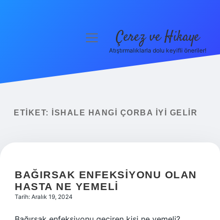
Çerez ve Hikaye
menüyü
aç
Atıştırmalıklarla dolu keyifli öneriler!
Anasayfa
Gizlilik Politikası
Yasal Uyarı
ETIKET:
İSHALE HANGI ÇORBA IYI GELIR
Hakkımızda
BAĞIRSAK ENFEKSIYONU OLAN
HASTA NE YEMELI
Tarih: Aralık 19, 2024
Bağırsak enfeksiyonu geçiren kişi ne yemeli?