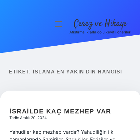
Çerez ve Hikaye
menüyü
aç
Atıştırmalıklarla dolu keyifli öneriler!
Anasayfa
Gizlilik Politikası
Yasal Uyarı
ETIKET:
İSLAMA EN YAKIN DIN HANGISI
Hakkımızda
İSRAILDE KAÇ MEZHEP VAR
Tarih: Aralık 20, 2024
Yahudiler kaç mezhep vardır? Yahudiliğin ilk
zamanlarında Samiriler, Sadukiler, Ferisiler ve