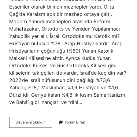
Esseniler olarak bilinen mezhepler vardı. Orta
Çağ’da Karaizm adlı bir mezhep ortaya çıktı.
Modern Yahudi mezhepleri arasında Reform,
Muhafazakar, Ortodoks ve Yeniden Yapılanmacı
Yahudilik yer alır. İsrail Ortodoks mu Katolik mi?
Hristiyan nüfusun %78’i Arap Hristiyanlardır. Arap
Hristiyanların çoğunluğu (%60) Yunan Katolik
Melkani Kilisesi’ne aittir. Ayrıca Kudüs Yunan
Ortodoks Kilisesi ve Rus Ortodoks Kilisesi gibi
kiliselerin takipçileri de vardır. İsrail’de kaç din var?
2022’de İsrail nüfusunun dini bağlılığı %73,6
Yahudi, %18,1 Müslüman, %1,9 Hristiyan ve %1,6
Dürzi idi. Geriye kalan %4,8’lik kısım Samaritanizm
ve Baháí gibi inançları ve “dini…
İSrailde
Devamını okuyun
Yorum Bırak
Kaç
Mezhep