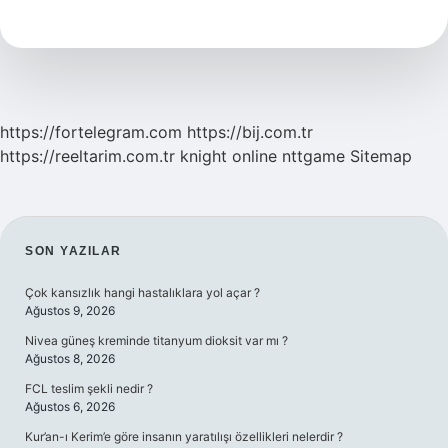
Hattı
Var
Mı
https://fortelegram.com
https://bij.com.tr
https://reeltarim.com.tr
knight online
nttgame
Sitemap
SIDEBAR
SON YAZILAR
Çok kansızlık hangi hastalıklara yol açar ?
Ağustos 9, 2026
Nivea güneş kreminde titanyum dioksit var mı ?
Ağustos 8, 2026
FCL teslim şekli nedir ?
Ağustos 6, 2026
Kur’an-ı Kerim’e göre insanın yaratılışı özellikleri nelerdir ?