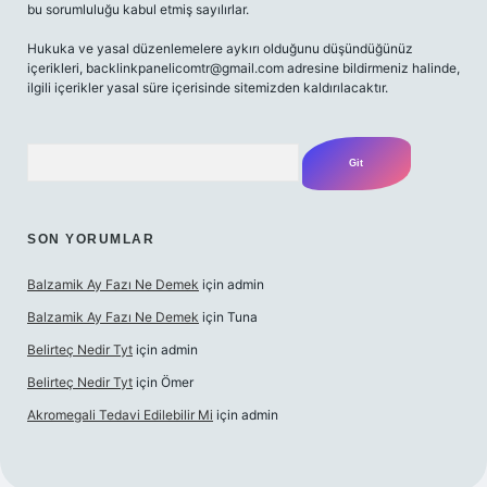
bu sorumluluğu kabul etmiş sayılırlar.
Hukuka ve yasal düzenlemelere aykırı olduğunu düşündüğünüz
içerikleri,
backlinkpanelicomtr@gmail.com
adresine bildirmeniz halinde,
ilgili içerikler yasal süre içerisinde sitemizden kaldırılacaktır.
Arama
SON YORUMLAR
Balzamik Ay Fazı Ne Demek
için
admin
Balzamik Ay Fazı Ne Demek
için
Tuna
Belirteç Nedir Tyt
için
admin
Belirteç Nedir Tyt
için
Ömer
Akromegali Tedavi Edilebilir Mi
için
admin