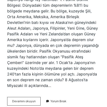
Bölgesi: Dünyadaki tüm depremlerin %81’i bu
bölgede meydana gelir. Bu bölge, kuzeyde Şili,
Orta Amerika, Meksika, Amerika Birleşik
Devletleri’nin batı kıyısı ve Alaska’nın güneyindeki
Aleut Adaları, Japonya, Filipinler, Yeni Gine, Güney
Pasifik Adaları ve Yeni Zelanda’dan oluşan Güney
Amerika kıyılarını içerir. Japonya’da deprem olur
mu? Japonya, dünyada en çok depremin yaşandığı
ülkelerden biridir. Pasifik Okyanusu etrafındaki
sismik fay hatlarından oluşan “Pasifik Ateş
Çemberi” üzerinde yer alır. 1 Ocak’ta Japonya’nın
kuzeyindeki Noto’da meydana gelen bir deprem
240’tan fazla kişinin ölümüne yol açtı. Japonya’da
en son deprem ne zaman oldu? 8 Ağustos’ta
Miyazaki ili açıklarında…
Japonya
Devamını okuyun
Yorum Bırak
Fay