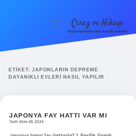
Çerez ve Hikaye
menüyü
aç
Atıştırmalıklarla dolu keyifli öneriler!
Anasayfa
Gizlilik Politikası
Yasal Uyarı
ETIKET:
JAPONLARIN DEPREME
DAYANIKLI EVLERI NASIL YAPILIR
Hakkımızda
JAPONYA FAY HATTI VAR MI
Tarih: Ekim 26, 2024
Japonya hangi fay hattında? 1. Pasifik Sismik