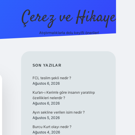
Çerez ve Hikaye
Atıştırmalıklarla dolu keyifli öneriler!
betexper
SIDEBAR
SON YAZILAR
FCL teslim şekli nedir ?
Ağustos 6, 2026
Kur’an-ı Kerim’e göre insanın yaratılışı
özellikleri nelerdir ?
Ağustos 6, 2026
Ayın sekline verilen isim nedir ?
Ağustos 5, 2026
Burcu Kurt olayı nedir ?
Ağustos 4, 2026