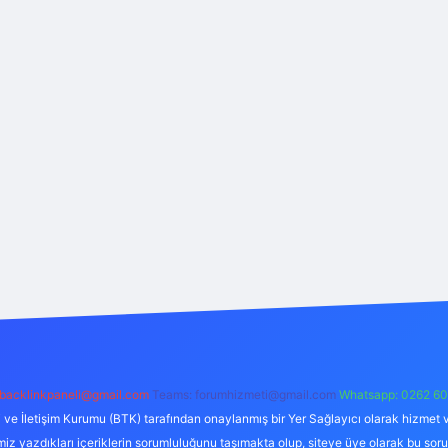
backlinkpaneli@gmail.com
Teams:
forumhizmeti@gmail.com
Whatsapp: 0262 60
i ve İletişim Kurumu (BTK) tarafından onaylanmış bir Yer Sağlayıcı olarak hizmet v
azdıkları içeriklerin sorumluluğunu taşımakta olup, siteye üye olarak bu sorumlul