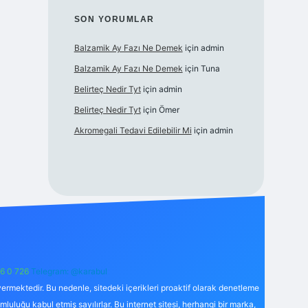
SON YORUMLAR
Balzamik Ay Fazı Ne Demek
için
admin
Balzamik Ay Fazı Ne Demek
için
Tuna
Belirteç Nedir Tyt
için
admin
Belirteç Nedir Tyt
için
Ömer
Akromegali Tedavi Edilebilir Mi
için
admin
6 0 726
Telegram: @karabul
ermektedir. Bu nedenle, sitedeki içerikleri proaktif olarak denetleme
uğu kabul etmiş sayılırlar. Bu internet sitesi, herhangi bir marka,