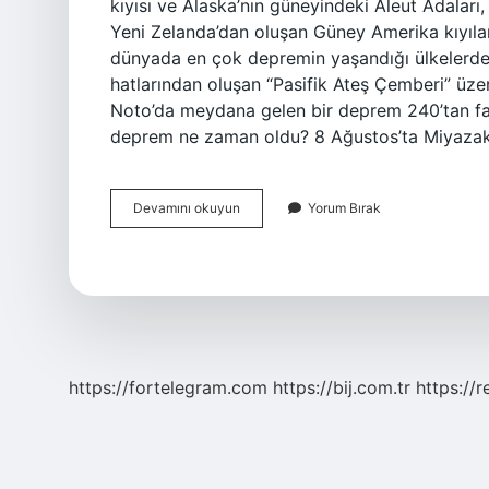
kıyısı ve Alaska’nın güneyindeki Aleut Adaları,
Yeni Zelanda’dan oluşan Güney Amerika kıyıla
dünyada en çok depremin yaşandığı ülkelerden 
hatlarından oluşan “Pasifik Ateş Çemberi” üzer
Noto’da meydana gelen bir deprem 240’tan faz
deprem ne zaman oldu? 8 Ağustos’ta Miyazaki 
Japonya
Devamını okuyun
Yorum Bırak
Fay
Hattı
Var
Mı
https://fortelegram.com
https://bij.com.tr
https://r