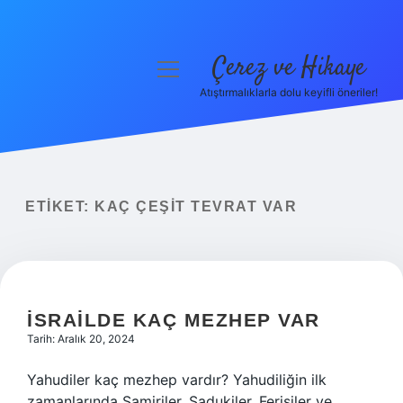
Çerez ve Hikaye
menüyü
aç
Atıştırmalıklarla dolu keyifli öneriler!
Anasayfa
Gizlilik Politikası
Yasal Uyarı
ETIKET:
KAÇ ÇEŞIT TEVRAT VAR
Hakkımızda
İSRAILDE KAÇ MEZHEP VAR
Tarih: Aralık 20, 2024
Yahudiler kaç mezhep vardır? Yahudiliğin ilk
zamanlarında Samiriler, Sadukiler, Ferisiler ve