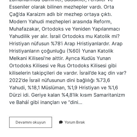
Esseniler olarak bilinen mezhepler vardı. Orta
Çağ’da Karaizm adlı bir mezhep ortaya çıktı.
Modern Yahudi mezhepleri arasında Reform,
Muhafazakar, Ortodoks ve Yeniden Yapılanmacı
Yahudilik yer alır. İsrail Ortodoks mu Katolik mi?
Hristiyan nüfusun %78’i Arap Hristiyanlardır. Arap
Hristiyanların çoğunluğu (%60) Yunan Katolik
Melkani Kilisesi’ne aittir. Ayrıca Kudüs Yunan
Ortodoks Kilisesi ve Rus Ortodoks Kilisesi gibi
kiliselerin takipçileri de vardır. İsrail’de kaç din var?
2022’de İsrail nüfusunun dini bağlılığı %73,6
Yahudi, %18,1 Müslüman, %1,9 Hristiyan ve %1,6
Dürzi idi. Geriye kalan %4,8’lik kısım Samaritanizm
ve Baháí gibi inançları ve “dini…
İSrailde
Devamını okuyun
Yorum Bırak
Kaç
Mezhep