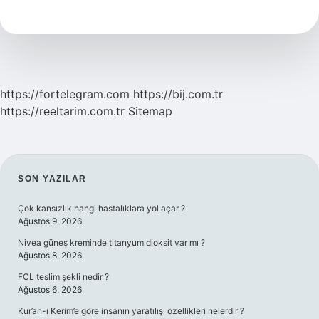
Kadınlar
Hangi
Yaka
Giymeli
https://fortelegram.com
https://bij.com.tr
https://reeltarim.com.tr
Sitemap
SIDEBAR
SON YAZILAR
Çok kansızlık hangi hastalıklara yol açar ?
Ağustos 9, 2026
Nivea güneş kreminde titanyum dioksit var mı ?
Ağustos 8, 2026
FCL teslim şekli nedir ?
Ağustos 6, 2026
Kur’an-ı Kerim’e göre insanın yaratılışı özellikleri nelerdir ?