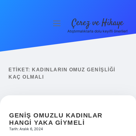
Çerez ve Hikaye
menüyü
aç
Atıştırmalıklarla dolu keyifli öneriler!
Anasayfa
Gizlilik Politikası
Yasal Uyarı
ETIKET:
KADINLARIN OMUZ GENIŞLIĞI
KAÇ OLMALI
Hakkımızda
GENIŞ OMUZLU KADINLAR
HANGI YAKA GIYMELI
Tarih: Aralık 6, 2024