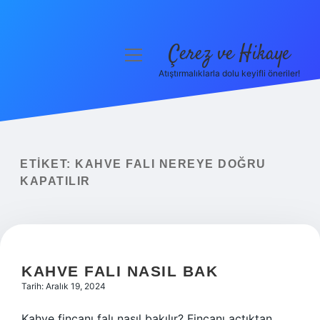
Çerez ve Hikaye
menüyü
aç
Atıştırmalıklarla dolu keyifli öneriler!
Anasayfa
Gizlilik Politikası
Yasal Uyarı
ETIKET:
KAHVE FALI NEREYE DOĞRU
KAPATILIR
Hakkımızda
KAHVE FALI NASIL BAK
Tarih: Aralık 19, 2024
Kahve fincanı falı nasıl bakılır? Fincanı açtıktan