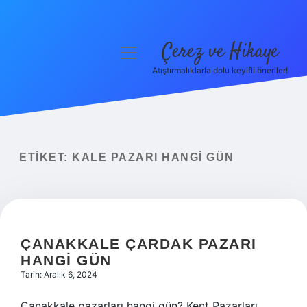
Çerez ve Hikaye
menüyü
aç
Atıştırmalıklarla dolu keyifli öneriler!
Anasayfa
Gizlilik Politikası
Yasal Uyarı
ETIKET:
KALE PAZARI HANGI GÜN
Hakkımızda
ÇANAKKALE ÇARDAK PAZARI
HANGI GÜN
Tarih: Aralık 6, 2024
Çanakkale pazarları hangi gün? Kent Pazarları