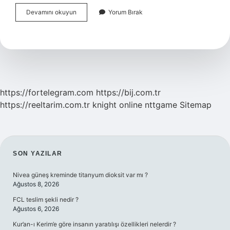
Çanakkale
Devamını okuyun
Yorum Bırak
Çardak
Pazarı
Hangi
Gün
https://fortelegram.com
https://bij.com.tr
https://reeltarim.com.tr
knight online
nttgame
Sitemap
SIDEBAR
SON YAZILAR
Nivea güneş kreminde titanyum dioksit var mı ?
Ağustos 8, 2026
FCL teslim şekli nedir ?
Ağustos 6, 2026
Kur’an-ı Kerim’e göre insanın yaratılışı özellikleri nelerdir ?