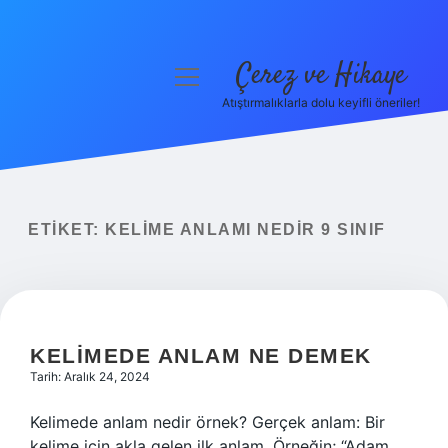
Çerez ve Hikaye
menüyü
aç
Atıştırmalıklarla dolu keyifli öneriler!
Anasayfa
Gizlilik Politikası
Yasal Uyarı
ETIKET:
KELIME ANLAMI NEDIR 9 SINIF
Hakkımızda
KELIMEDE ANLAM NE DEMEK
Tarih: Aralık 24, 2024
Kelimede anlam nedir örnek? Gerçek anlam: Bir
kelime için akla gelen ilk anlam. Örneğin; “Adam