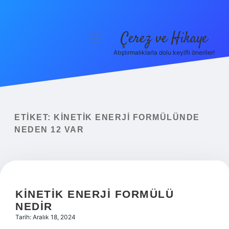
Çerez ve Hikaye
menüyü
aç
Atıştırmalıklarla dolu keyifli öneriler!
Anasayfa
Gizlilik Politikası
Yasal Uyarı
ETIKET:
KINETIK ENERJI FORMÜLÜNDE
NEDEN 12 VAR
Hakkımızda
KINETIK ENERJI FORMÜLÜ
NEDIR
Tarih: Aralık 18, 2024