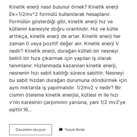
Kinetik enerji nasıl bulunur örnek? Kinetik enerji
Ek=1/2mv^2 formülü kullanılarak hesaplanır.
Formülün gösterdiği gibi, kinetik enerji hız ve
kütlenin karesiyle doğru orantılıdır. Hız ve kütle
arttıkça, kinetik enerji de artar. Kinetik enerji her
zaman 0 veya pozitif değer alır. Kinetik enerji V
nedir? Kinetik enerji, durağan kütleli bir nesneyi
belirli bir hıza çıkarmak için yapılan iş olarak
tanımlanır. Hızlanmada kazanılan kinetik enerji,
nesnenin hızı sabit kaldığı sürece sabittir. Nesneyi
bu sabit hızdan durağan durumuna döndürmek için
aynı miktarda iş yapılmalıdır. 1/2mv2 v nedir? Bir
cismin öteleme kinetik enerjisi, kütlesi m ile hızı
v’nin karesinin çarpımının yarısına, yani 1/2 mv2’ye
eşittir.16…
Kinetik
Devamını okuyun
Yorum Bırak
Enerji