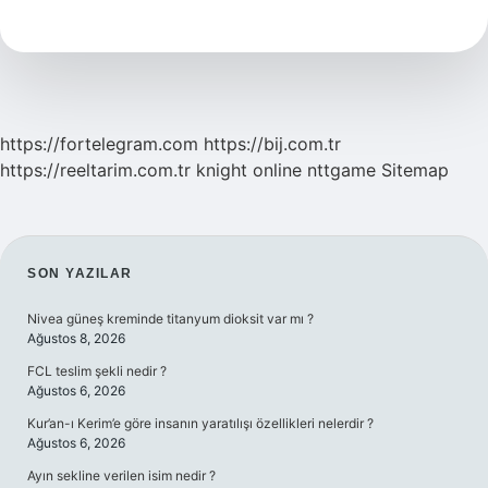
Formülü
Nedir
https://fortelegram.com
https://bij.com.tr
https://reeltarim.com.tr
knight online
nttgame
Sitemap
SIDEBAR
SON YAZILAR
Nivea güneş kreminde titanyum dioksit var mı ?
Ağustos 8, 2026
FCL teslim şekli nedir ?
Ağustos 6, 2026
Kur’an-ı Kerim’e göre insanın yaratılışı özellikleri nelerdir ?
Ağustos 6, 2026
Ayın sekline verilen isim nedir ?