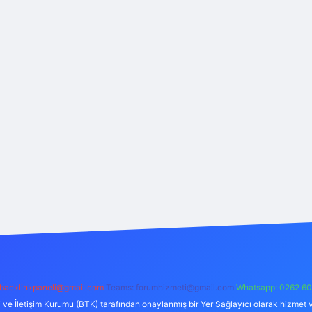
backlinkpaneli@gmail.com
Teams:
forumhizmeti@gmail.com
Whatsapp: 0262 60
i ve İletişim Kurumu (BTK) tarafından onaylanmış bir Yer Sağlayıcı olarak hizmet v