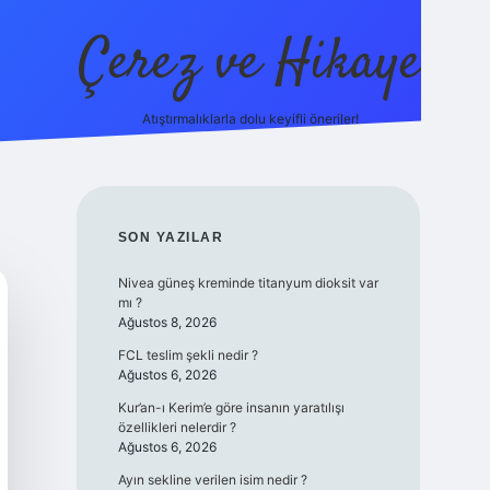
Çerez ve Hikaye
Atıştırmalıklarla dolu keyifli öneriler!
betexper
SIDEBAR
SON YAZILAR
Nivea güneş kreminde titanyum dioksit var
mı ?
Ağustos 8, 2026
FCL teslim şekli nedir ?
Ağustos 6, 2026
Kur’an-ı Kerim’e göre insanın yaratılışı
özellikleri nelerdir ?
Ağustos 6, 2026
Ayın sekline verilen isim nedir ?