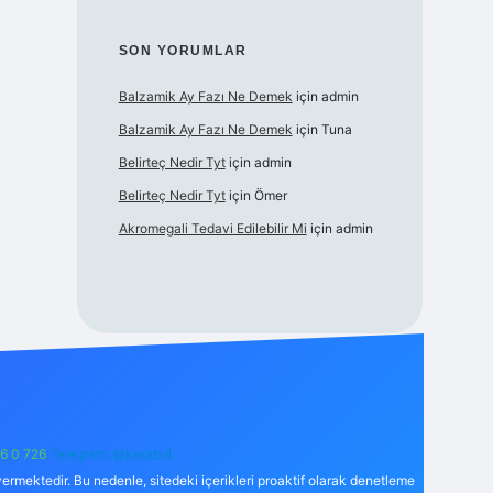
SON YORUMLAR
Balzamik Ay Fazı Ne Demek
için
admin
Balzamik Ay Fazı Ne Demek
için
Tuna
Belirteç Nedir Tyt
için
admin
Belirteç Nedir Tyt
için
Ömer
Akromegali Tedavi Edilebilir Mi
için
admin
6 0 726
Telegram: @karabul
ermektedir. Bu nedenle, sitedeki içerikleri proaktif olarak denetleme