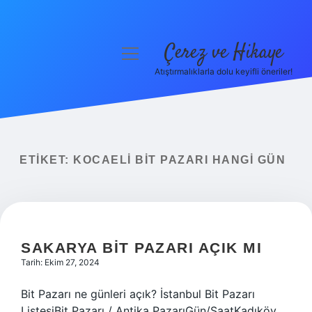
Çerez ve Hikaye
menüyü
aç
Atıştırmalıklarla dolu keyifli öneriler!
Anasayfa
Gizlilik Politikası
Yasal Uyarı
ETIKET:
KOCAELI BIT PAZARI HANGI GÜN
Hakkımızda
SAKARYA BIT PAZARI AÇIK MI
Tarih: Ekim 27, 2024
Bit Pazarı ne günleri açık? İstanbul Bit Pazarı
ListesiBit Pazarı / Antika PazarıGün/SaatKadıköy