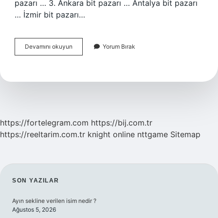
pazarı … 3. Ankara bit pazarı … Antalya bit pazarı
… İzmir bit pazarı…
Sakarya
Devamını okuyun
Yorum Bırak
Bit
Pazarı
Açık
Mı
https://fortelegram.com
https://bij.com.tr
https://reeltarim.com.tr
knight online
nttgame
Sitemap
SIDEBAR
SON YAZILAR
Ayın sekline verilen isim nedir ?
Ağustos 5, 2026