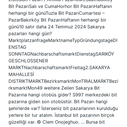
Bit PazarıSalı ve CumaHorhor Bit PazarıHaftanın
herhangi bir günüTuzla Bit PazarıCumartesi –
PazarBakırköy Bit PazarıHaftanın herhangi bir
günü10 satır daha 24 Temmuz 2024 Sakarya
pazarları hangi gün?
MarktplatzanfrageMarktnameTypGründungstageDI
ENSTAG
SONNTAGNachbarschaftsmarktDienstagSARIKÖY
GESCHLOSSENER
MARKTNachbarschaftsmarktFreitag2.SAKARYA
MAHALLESİ
DISTRIKTMARKTBezirksmarktMonTRIALMARKTBezi
rksmarktMon49 weitere Zeilen Sakarya Bit
Pazarına hangi otobüs gider? S997 merkezdeki bit
pazarına giden son otobüstür. Bit Pazarı hangi
şehirlerde var? İsterseniz bit pazarlarının kurulduğu
yerlere bir tur atalım. İstanbul bit pazarının birçok
güzelliği var. © Clem Onojeghuo. … Bursa bit