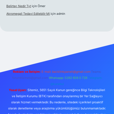
Belirteç Nedir Tyt
için
Ömer
Akromegali Tedavi Edilebilir Mi
için
admin
etexper
Reklam ve İletişim:
E-mail:
backlinkpaneli@gmail.com
Teams:
forumhizmeti@gmail.com
Whatsapp: 0262 606 0 726
Telegram:
@karabul
Yasal Uyarı:
Sitemiz, 5651 Sayılı Kanun gereğince Bilgi Teknolojileri
ve İletişim Kurumu (BTK) tarafından onaylanmış bir Yer Sağlayıcı
olarak hizmet vermektedir. Bu nedenle, sitedeki içerikleri proaktif
olarak denetleme veya araştırma yükümlülüğümüz bulunmamaktadır.