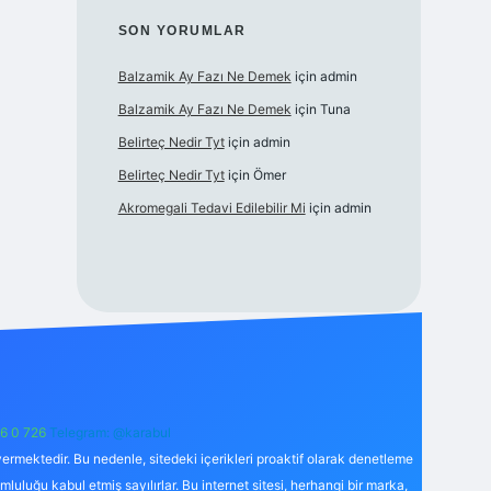
SON YORUMLAR
Balzamik Ay Fazı Ne Demek
için
admin
Balzamik Ay Fazı Ne Demek
için
Tuna
Belirteç Nedir Tyt
için
admin
Belirteç Nedir Tyt
için
Ömer
Akromegali Tedavi Edilebilir Mi
için
admin
6 0 726
Telegram: @karabul
ermektedir. Bu nedenle, sitedeki içerikleri proaktif olarak denetleme
uğu kabul etmiş sayılırlar. Bu internet sitesi, herhangi bir marka,