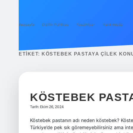
Anasayfa
Gizlilik Politikası
Yasal Uyarı
Hakkımızda
ETIKET:
KÖSTEBEK PASTAYA ÇILEK KON
KÖSTEBEK PAST
Tarih: Ekim 26, 2024
Köstebek pastanın adı neden köstebek? Köste
Türkiye’de pek sık göremeyebilirsiniz ama int