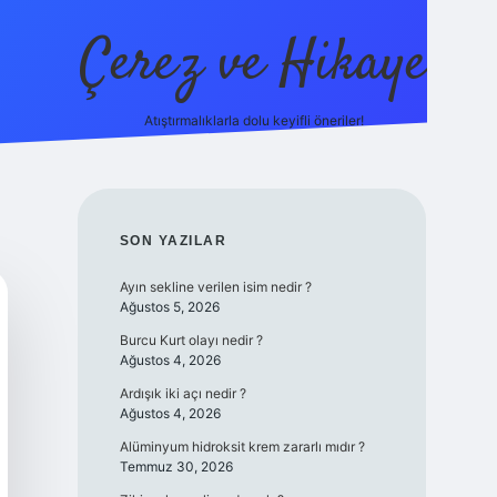
Çerez ve Hikaye
Atıştırmalıklarla dolu keyifli öneriler!
betexper
SIDEBAR
SON YAZILAR
Ayın sekline verilen isim nedir ?
Ağustos 5, 2026
Burcu Kurt olayı nedir ?
Ağustos 4, 2026
Ardışık iki açı nedir ?
Ağustos 4, 2026
Alüminyum hidroksit krem zararlı mıdır ?
Temmuz 30, 2026