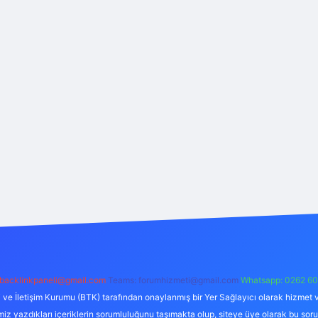
backlinkpaneli@gmail.com
Teams:
forumhizmeti@gmail.com
Whatsapp: 0262 60
i ve İletişim Kurumu (BTK) tarafından onaylanmış bir Yer Sağlayıcı olarak hizmet v
azdıkları içeriklerin sorumluluğunu taşımakta olup, siteye üye olarak bu sorumlul