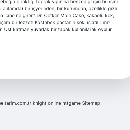
tebeğin bıraktığı toprak yığınına benzediği için bu ismi
anlamda) bir işyerinden, bir kurumdan, özellikle gizli
nın içine ne girer? Dr. Oetker Mole Cake, kakaolu kek,
em bir lezzet! Köstebek pastanın keki ıslatılır mı?
ir. Üst katman yuvarlak bir tabak kullanılarak oyulur.
eeltarim.com.tr
knight online
nttgame
Sitemap