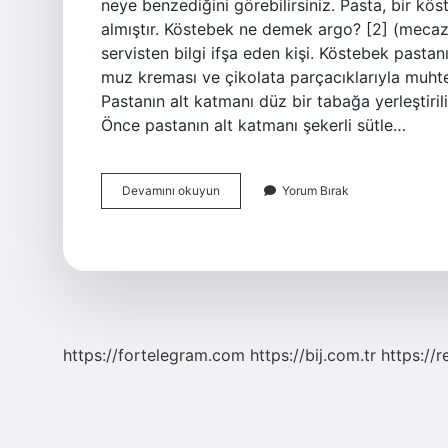
neye benzediğini görebilirsiniz. Pasta, bir kös
almıştır. Köstebek ne demek argo? [2] (mecazi 
servisten bilgi ifşa eden kişi. Köstebek pasta
muz kreması ve çikolata parçacıklarıyla muhteş
Pastanın alt katmanı düz bir tabağa yerleştiril
Önce pastanın alt katmanı şekerli sütle…
Köstebek
Devamını okuyun
Yorum Bırak
Pasta
Ne
Demek
https://fortelegram.com
https://bij.com.tr
https://r