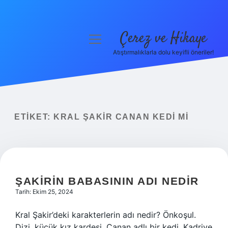
Çerez ve Hikaye
menüyü
aç
Atıştırmalıklarla dolu keyifli öneriler!
Anasayfa
Gizlilik Politikası
Yasal Uyarı
ETIKET:
KRAL ŞAKIR CANAN KEDI MI
Hakkımızda
ŞAKIRIN BABASININ ADI NEDIR
Tarih: Ekim 25, 2024
Kral Şakir’deki karakterlerin adı nedir? Önkoşul.
Dizi, küçük kız kardeşi, Canan adlı bir kedi, Kadriye