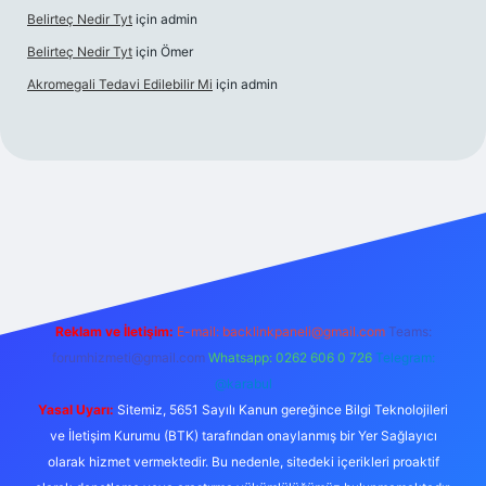
Belirteç Nedir Tyt
için
admin
Belirteç Nedir Tyt
için
Ömer
Akromegali Tedavi Edilebilir Mi
için
admin
etexper
Reklam ve İletişim:
E-mail:
backlinkpaneli@gmail.com
Teams:
forumhizmeti@gmail.com
Whatsapp: 0262 606 0 726
Telegram:
@karabul
Yasal Uyarı:
Sitemiz, 5651 Sayılı Kanun gereğince Bilgi Teknolojileri
ve İletişim Kurumu (BTK) tarafından onaylanmış bir Yer Sağlayıcı
olarak hizmet vermektedir. Bu nedenle, sitedeki içerikleri proaktif